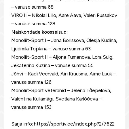
– vanuse summa 68
VIRO II – Nikolai Lillo, Aare Aava, Valeri Russakov
– vanuse summa 128
Naiskondade koosseisud:
Monoliit-Sport I – Jana Borissova, Olesja Kudina,
Ljudmila Topkina – vanuse summa 63
Monoliit-Sport II – Aljona Tumanova, Lora Sulg,
Jekaterina Kuzina – vanuse summa 55
Jõhvi – Kadi Veervald, Airi Kruusma, Aime Luuk –
vanuse summa 126
Monoliit-Sport veteranid – Jelena Tðepelova,
Valentina Kullamägi, Svetlana Karlõðeva –
vanuse summa 153
Sarja info:
https://sportiv.ee/index.php?2/7622