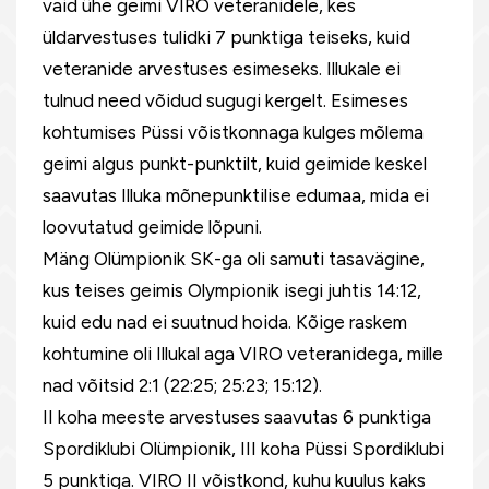
vaid ühe geimi VIRO veteranidele, kes
üldarvestuses tulidki 7 punktiga teiseks, kuid
veteranide arvestuses esimeseks. Illukale ei
tulnud need võidud sugugi kergelt. Esimeses
kohtumises Püssi võistkonnaga kulges mõlema
geimi algus punkt-punktilt, kuid geimide keskel
saavutas Illuka mõnepunktilise edumaa, mida ei
loovutatud geimide lõpuni.
Mäng Olümpionik SK-ga oli samuti tasavägine,
kus teises geimis Olympionik isegi juhtis 14:12,
kuid edu nad ei suutnud hoida. Kõige raskem
kohtumine oli Illukal aga VIRO veteranidega, mille
nad võitsid 2:1 (22:25; 25:23; 15:12).
II koha meeste arvestuses saavutas 6 punktiga
Spordiklubi Olümpionik, III koha Püssi Spordiklubi
5 punktiga. VIRO II võistkond, kuhu kuulus kaks