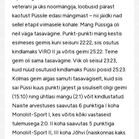
veterani ja üks noormängija, loobusid pärast
kaotust Püssile edasi mängimast – nii jäidki nad
sellel etapil viimasele kohale. Mäng Püssiga oli
neil väga tasavägine. Punkt-punkti mäng kestis
esimeses geimis kuni seisuni 22:22, siis osutus
kindlamaks VIRO II ja võitis geimi 25:22. Teine
geim oli sama tasavägine. Viik oli seisul 23:23,
kuid nüüd osutusid kindlamaks Püssi poisid 25:23.
Kolmas geim algas samuti tasavägiselt, kuid siis
sai Püssi kuus punkti järjest ja sisuliselt oligi geimi
(15:10) ning ühtlasi mängu (2:1) võit kindlustatud.
Naiste arvestuses saavutas 6 punktiga I koha
Monoliit-Sport I, kes võitis kõiki vastaseid
tulemusega 2:0. II koha saavutas 5 punktiga
Monoliit-Sport II, III koha Jõhvi (naiskonnas kaks