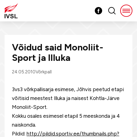
Võidud said Monoliit-
Sport ja Illuka
24.05.2010
Võrkpall
3vs3 võrkpallisarja esimese, Jõhvis peetud etapi
võitisid meestest Illuka ja naisest Kohtla-Järve
Monoliit-Sport.
Kokku osales esimesel etapil 5 meeskonda ja 4
naiskonda.
Pildid:
http://pildid.sportiv.ee/thumbnails.php?