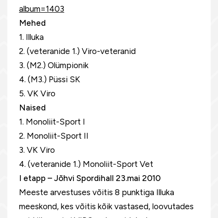
album=1403
Mehed
1. Illuka
2. (veteranide 1.) Viro-veteranid
3. (M2.) Olümpionik
4. (M3.) Püssi SK
5. VK Viro
Naised
1. Monoliit-Sport I
2. Monoliit-Sport II
3. VK Viro
4. (veteranide 1.) Monoliit-Sport Vet
I etapp – Jõhvi Spordihall 23.mai 2010
Meeste arvestuses võitis 8 punktiga Illuka
meeskond, kes võitis kõik vastased, loovutades