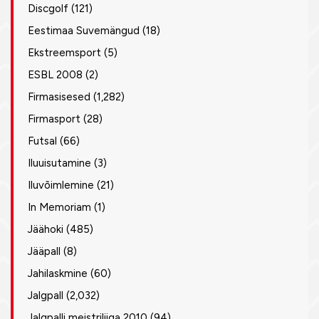
Discgolf
(121)
Eestimaa Suvemängud
(18)
Ekstreemsport
(5)
ESBL 2008
(2)
Firmasisesed
(1,282)
Firmasport
(28)
Futsal
(66)
Iluuisutamine
(3)
Iluvõimlemine
(21)
In Memoriam
(1)
Jäähoki
(485)
Jääpall
(8)
Jahilaskmine
(60)
Jalgpall
(2,032)
Jalgpalli meistriliiga 2010
(94)