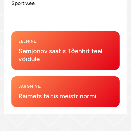
Sportiv.ee
EELMINE:
Semjonov saatis Tðehhit teel
võidule
JÄRGMINE:
Raimets täitis meistrinormi