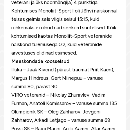
veterani ja üks noormängija) 4 punktiga.
Kohtumises Monoliit-Sport I oli Jõhvi naiskonnal
teises geimis seis viigis seisul 15:15, kuid
rohkemaks ei olnud nad seekord suutelised. Kõik
kohtumised kaotas Monoliit-Sport veteranide
naiskond tulemusega 0:2, kuid veteranide
arvestuses olid nad esimesed.
Meeskondade koosseisud:
Illuka – Jaak Kivend (pärast traumat Priit Käen),
Margus Hindreus, Gert Niinepuu – vanuse
summa 80, pärast 90
VIRO veteranid – Nikolay Zhuravlev, Vadim
Furman, Anatoli Komissarov – vanuse summa 135
Olümpionik SK – Oleg Zahharov, Jevgeni
Zahharov, Arkadi Letjago – vanuse summa 69
Püssi SK – Raigi Männi, Ardo Aamer, Allar Aamer