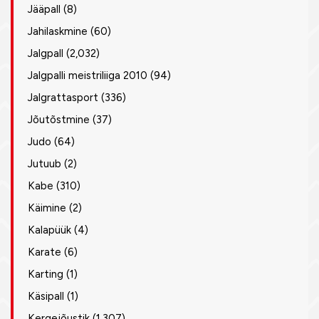
Jääpall
(8)
Jahilaskmine
(60)
Jalgpall
(2,032)
Jalgpalli meistriliiga 2010
(94)
Jalgrattasport
(336)
Jõutõstmine
(37)
Judo
(64)
Jutuub
(2)
Kabe
(310)
Käimine
(2)
Kalapüük
(4)
Karate
(6)
Karting
(1)
Käsipall
(1)
Kergejõustik
(1,307)