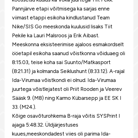
Pannjärve etapi võitmisega ka sarjas enne
viimast etappi esikoha kindlustanud Team
Nike/SIS Go meeskonda kuulusid lisaks Tiit
Pekile ka Lauri Malsroos ja Erik Aibast.
Meeskonna eksisteerimise ajaloos esmakordselt
ööetapil esikoha saanud võistkonna võiduaeg oli
8:15.03, teise koha sai Suunto/Matkasport
(8:21.31) ja kolmanda Seiklushunt (8:33.12). A-rajal
Ida-Virumaa võistkondi ei olnud. Ida-Virumaa
juurtega võistlejatest oli Priit Rooden ja Veerev
Sääsk 9. (M8) ning Karmo Kübarsepp ja EE SK I
33. (M24.).
Kõige osavõturohkema B-raja võitis SYSPrint I
ajaga 5:48.32. Üldjärjestuses
kuues,meeskondadest viies oli parima Ida-