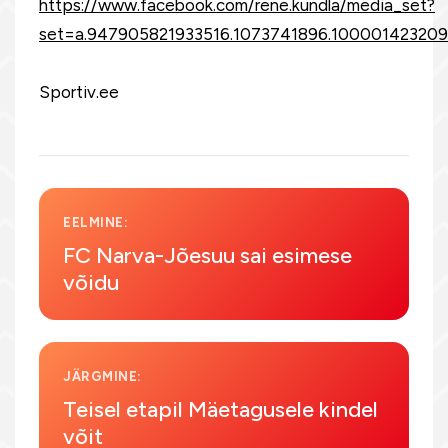
https://www.facebook.com/rene.kundla/media_set?
set=a.947905821933516.1073741896.10000142320
Sportiv.ee
EELMINE:
FC Narva-Jõesuu sai esimese
võidu
JÄRGMINE:
Teisel etapil Mäetagusele kindel
võit