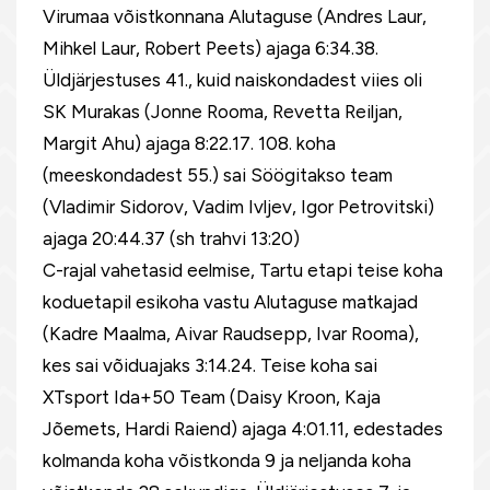
Virumaa võistkonnana Alutaguse (Andres Laur,
Mihkel Laur, Robert Peets) ajaga 6:34.38.
Üldjärjestuses 41., kuid naiskondadest viies oli
SK Murakas (Jonne Rooma, Revetta Reiljan,
Margit Ahu) ajaga 8:22.17. 108. koha
(meeskondadest 55.) sai Söögitakso team
(Vladimir Sidorov, Vadim Ivljev, Igor Petrovitski)
ajaga 20:44.37 (sh trahvi 13:20)
C-rajal vahetasid eelmise, Tartu etapi teise koha
koduetapil esikoha vastu Alutaguse matkajad
(Kadre Maalma, Aivar Raudsepp, Ivar Rooma),
kes sai võiduajaks 3:14.24. Teise koha sai
XTsport Ida+50 Team (Daisy Kroon, Kaja
Jõemets, Hardi Raiend) ajaga 4:01.11, edestades
kolmanda koha võistkonda 9 ja neljanda koha