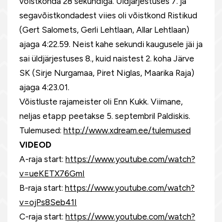
võistkonda 28 sekundiga. Üldjärjestuses 7. ja
segavõistkondadest viies oli võistkond Ristikud
(Gert Salomets, Gerli Lehtlaan, Allar Lehtlaan)
ajaga 4:22.59. Neist kahe sekundi kaugusele jäi ja
sai üldjärjestuses 8., kuid naistest 2. koha Järve
SK (Sirje Nurgamaa, Piret Niglas, Maarika Raja)
ajaga 4:23.01.
Võistluste rajameister oli Enn Kukk. Viimane,
neljas etapp peetakse 5. septembril Paldiskis.
Tulemused:
http://www.xdream.ee/tulemused
VIDEOD
A-raja start:
https://www.youtube.com/watch?
v=ueKETX76GmI
B-raja start:
https://www.youtube.com/watch?
v=ojPs8Seb41I
C-raja start:
https://www.youtube.com/watch?