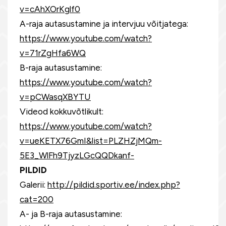
v=cAhXOrKglf0
A-raja autasustamine ja intervjuu võitjatega:
https://www.youtube.com/watch?
v=71rZgHfa6WQ
B-raja autasustamine:
https://www.youtube.com/watch?
v=pCWasqXBYTU
Videod kokkuvõtlikult:
https://www.youtube.com/watch?
v=ueKETX76GmI&list=PLZHZjMQm-
5E3_WlFh9TjyzLGcQQDkanf-
PILDID
Galerii:
http://pildid.sportiv.ee/index.php?
cat=200
A- ja B-raja autasustamine: