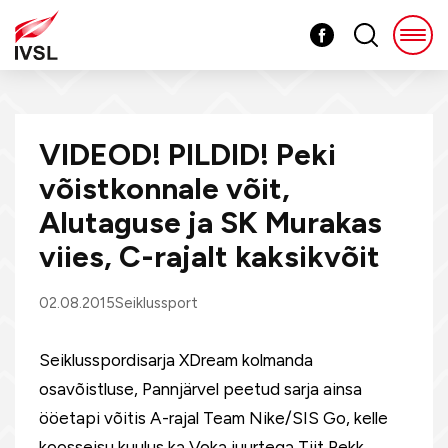
VIDEOD! PILDID! Peki
võistkonnale võit,
Alutaguse ja SK Murakas
viies, C-rajalt kaksikvõit
02.08.2015
Seiklussport
Seiklusspordisarja XDream kolmanda
osavõistluse, Pannjärvel peetud sarja ainsa
ööetapi võitis A-rajal Team Nike/SIS Go, kelle
koosseisu kuulus ka Voka juurtega Tiit Pekk.