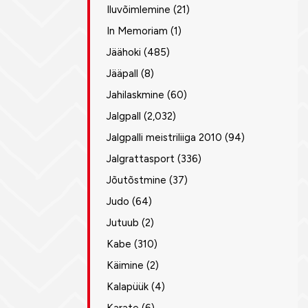
Iluvõimlemine
(21)
In Memoriam
(1)
Jäähoki
(485)
Jääpall
(8)
Jahilaskmine
(60)
Jalgpall
(2,032)
Jalgpalli meistriliiga 2010
(94)
Jalgrattasport
(336)
Jõutõstmine
(37)
Judo
(64)
Jutuub
(2)
Kabe
(310)
Käimine
(2)
Kalapüük
(4)