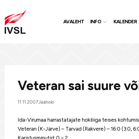
AVALEHT
INFO
KALENDER
Veteran sai suure võ
11.11.2007
Jäähoki
Ida-Virumaa harrastatajate hokiliiga teises kohtumi
Veteran (K-Järve) – Tarvad (Rakvere) – 16:0 (3:0, 6:0
Karistusminutid: 0 – 2