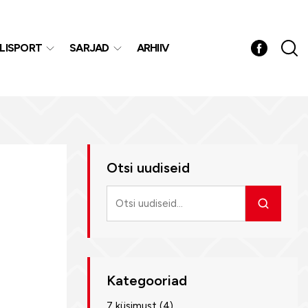
LISPORT
SARJAD
ARHIIV
Otsi uudiseid
Otsi
uudiseid
Kategooriad
7 küsimust
(4)