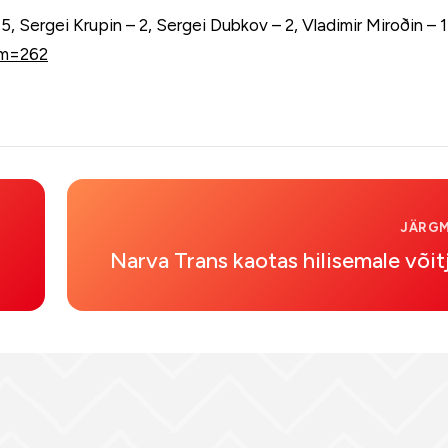
, Sergei Krupin – 2, Sergei Dubkov – 2, Vladimir Miroðin – 1
bum=262
JÄRGM
Narva Trans kaotas hilisemale võit