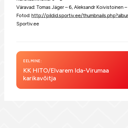
Väravad: Tomas Jäger – 6, Aleksandr Koivistoinen – 5
Fotod:
http://pildid.sportiv.ee/thumbnails.php?al
Sportiv.ee
EELMINE:
KK HITO/Elvarem Ida-Virumaa
karikavõitja