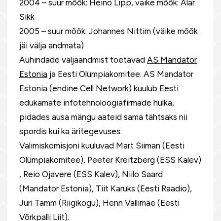
2004 – suur mõõk: Heino Lipp, väike mõõk: Alar
Sikk
2005 – suur mõõk: Johannes Nittim (väike mõõk
jäi välja andmata)
Auhindade väljaandmist toetavad
AS Mandator
Estonia
ja Eesti Olümpiakomitee. AS Mandator
Estonia (endine Cell Network) kuulub Eesti
edukamate infotehnoloogiafirmade hulka,
pidades ausa mängu aateid sama tähtsaks nii
spordis kui ka äritegevuses.
Valimiskomisjoni kuuluvad Mart Siiman (Eesti
Olümpiakomitee), Peeter Kreitzberg (ESS Kalev)
, Reio Ojavere (ESS Kalev), Niilo Saard
(Mandator Estonia), Tiit Karuks (Eesti Raadio),
Jüri Tamm (Riigikogu), Henn Vallimäe (Eesti
Võrkpalli Liit).