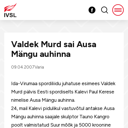
Valdek Murd sai Ausa
Mängu auhinna
09.04.2007
Varia
Ida-Virumaa spordiliidu juhatuse esimees Valdek
Murd pälvis Eesti spordiselts Kalevi Paul Kerese
nimelise Ausa Mängu auhinna.
24, mail Kalevi pidulikul vastuvõtul antakse Ausa
Mängu auhinna saajale skulptor Tauno Kangro
poolt valmistatud Suur mõõk ja 5000 kroonine