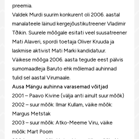
preemia.
Valdek Murdi suurim konkurent oli 2006. aastal
manalateele läinud kergejõustikutreener Vladimir
Tðikin. Suurele mõõgale esitati veel suusatreener
Mati Alaveri, spordi toetaja Oliver Kruuda ja
laskmise aktivist Mati Marki kandidatuur.
Väikese mõõga 2006. aasta tegude eest pälvis
sumomaadleja Baruto ehk mõlemad auhinnad
tulid sel aastal Virumaale.
Ausa Mängu auhinna varasemad võitjad
2001 – Paavo Kivine (välja anti ainult suur mõõk)
2002 – suur mõõk: Ilmar Kullam, väike mõõk:
Margus Metstak
2003 – suur mõõk: Atko-Meeme Viru, väike
mõõk: Mart Poom