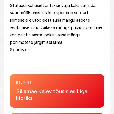
Statuudi kohaselt antakse välja kaks auhinda:
suur mõõk
omistatakse spordiga seotud
inimesele elutöö eest ausa mängu aadete
levitamisel ning
väikese mõõga
pälvib sportlane,
kes paistis aasta jooksul ausa mängu
põhimõtete järgimisel silma.
Sportiv.ee
EELMINE:
Sillamäe Kalev tõusis esiliiga
liidriks