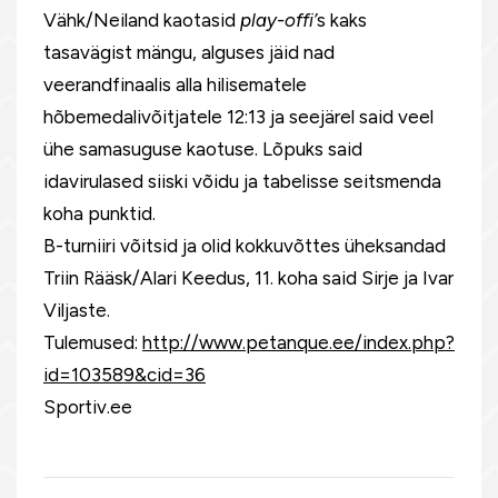
Vähk/Neiland kaotasid
play-offi’
s kaks
tasavägist mängu, alguses jäid nad
veerandfinaalis alla hilisematele
hõbemedalivõitjatele 12:13 ja seejärel said veel
ühe samasuguse kaotuse. Lõpuks said
idavirulased siiski võidu ja tabelisse seitsmenda
koha punktid.
B-turniiri võitsid ja olid kokkuvõttes üheksandad
Triin Rääsk/Alari Keedus, 11. koha said Sirje ja Ivar
Viljaste.
Tulemused:
http://www.petanque.ee/index.php?
id=103589&cid=36
Sportiv.ee