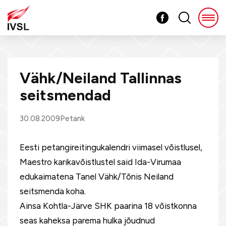
Vähk/Neiland Tallinnas
seitsmendad
30.08.2009
Petank
Eesti petangireitingukalendri viimasel võistlusel,
Maestro karikavõistlustel said Ida-Virumaa
edukaimatena Tanel Vähk/Tõnis Neiland
seitsmenda koha.
Ainsa Kohtla-Järve SHK paarina 18 võistkonna
seas kaheksa parema hulka jõudnud