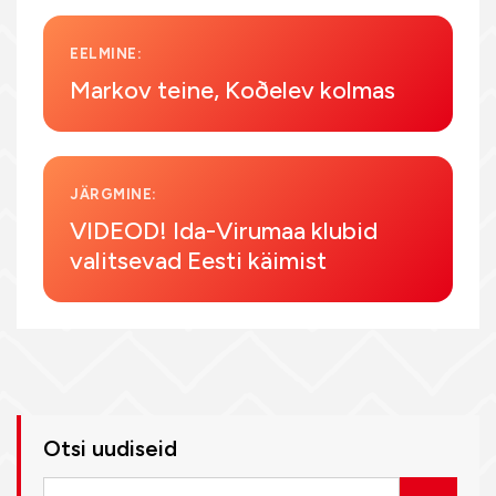
EELMINE:
Markov teine, Koðelev kolmas
JÄRGMINE:
VIDEOD! Ida-Virumaa klubid
valitsevad Eesti käimist
Otsi uudiseid
Otsi