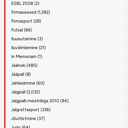
ESBL 2008
(2)
Firmasisesed
(1,282)
Firmasport
(28)
Futsal
(66)
Iluuisutamine
(3)
Iluvõimlemine
(21)
In Memoriam
(1)
Jäähoki
(485)
Jääpall
(8)
Jahilaskmine
(60)
Jalgpall
(2,032)
Jalgpalli meistriliiga 2010
(94)
Jalgrattasport
(336)
Jõutõstmine
(37)
Judo
(64)