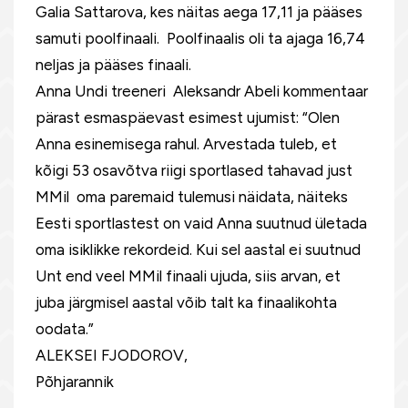
Galia Sattarova, kes näitas aega 17,11 ja pääses
samuti poolfinaali. Poolfinaalis oli ta ajaga 16,74
neljas ja pääses finaali.
Anna Undi treeneri Aleksandr Abeli kommentaar
pärast esmaspäevast esimest ujumist: “Olen
Anna esinemisega rahul. Arvestada tuleb, et
kõigi 53 osavõtva riigi sportlased tahavad just
MMil oma paremaid tulemusi näidata, näiteks
Eesti sportlastest on vaid Anna suutnud ületada
oma isiklikke rekordeid. Kui sel aastal ei suutnud
Unt end veel MMil finaali ujuda, siis arvan, et
juba järgmisel aastal võib talt ka finaalikohta
oodata.”
ALEKSEI FJODOROV,
Põhjarannik