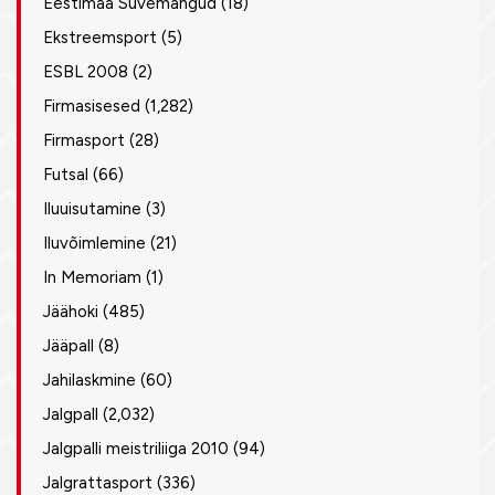
Eestimaa Suvemängud
(18)
Ekstreemsport
(5)
ESBL 2008
(2)
Firmasisesed
(1,282)
Firmasport
(28)
Futsal
(66)
Iluuisutamine
(3)
Iluvõimlemine
(21)
In Memoriam
(1)
Jäähoki
(485)
Jääpall
(8)
Jahilaskmine
(60)
Jalgpall
(2,032)
Jalgpalli meistriliiga 2010
(94)
Jalgrattasport
(336)