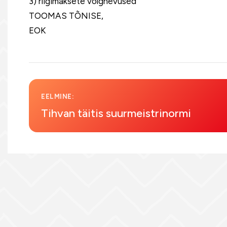
3) riigimaksete võlgnevused
TOOMAS TÕNISE,
EOK
EELMINE:
Tihvan täitis suurmeistrinormi