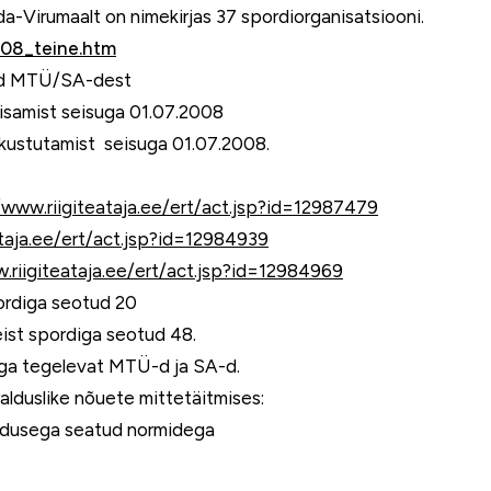
-Virumaalt on nimekirjas 37 spordiorganisatsiooni.
08_teine.htm
tud MTÜ/SA-dest
lisamist seisuga 01.07.2008
kustutamist seisuga 01.07.2008.
/www.riigiteataja.ee/ert/act.jsp?id=12987479
ataja.ee/ert/act.jsp?id=12984939
.riigiteataja.ee/ert/act.jsp?id=12984969
pordiga seotud 20
eist spordiga seotud 48.
iga tegelevat MTÜ-d ja SA-d.
alduslike nõuete mittetäitmises:
seadusega seatud normidega