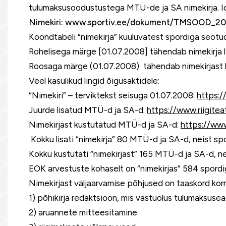
tulumaksusoodustustega MTÜ-de ja SA nimekirja. Ida
Nimekiri:
www.sportiv.ee/dokument/TMSOOD_20
Koondtabeli “nimekirja” kuuluvatest spordiga seo
Rohelisega märge [01.07.2008] tähendab nimekirja 
Roosaga märge (01.07.2008) tähendab nimekirjast 
Veel kasulikud lingid õigusaktidele:
“Nimekiri” – terviktekst seisuga 01.07.2008:
https:/
Juurde lisatud MTÜ-d ja SA-d:
https://www.riigite
Nimekirjast kustutatud MTÜ-d ja SA-d:
https://www
Kokku lisati “nimekirja” 80 MTÜ-d ja SA-d, neist s
Kokku kustutati “nimekirjast” 165 MTÜ-d ja SA-d, n
EOK arvestuste kohaselt on “nimekirjas” 584 spord
Nimekirjast väljaarvamise põhjused on taaskord korr
1) põhikirja redaktsioon, mis vastuolus tulumaksu
2) aruannete mitteesitamine