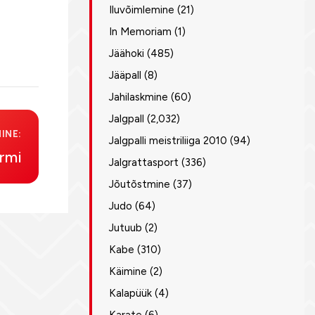
Iluvõimlemine
(21)
In Memoriam
(1)
Jäähoki
(485)
Jääpall
(8)
Jahilaskmine
(60)
Jalgpall
(2,032)
INE:
Jalgpalli meistriliiga 2010
(94)
ormi
Jalgrattasport
(336)
Jõutõstmine
(37)
Judo
(64)
Jutuub
(2)
Kabe
(310)
Käimine
(2)
Kalapüük
(4)