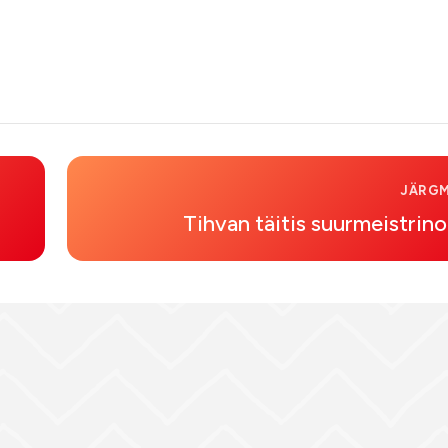
JÄRGM
Tihvan täitis suurmeistrin