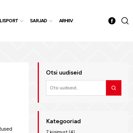
LISPORT
SARJAD
ARHIIV
Otsi uudiseid
Otsi
uudiseid
Kategooriad
atused
7 küsimust
(4)