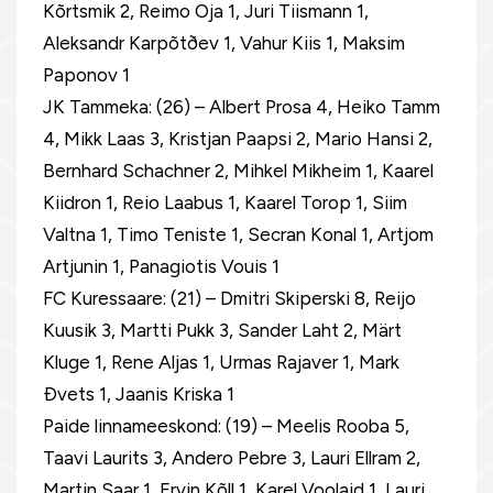
Kõrtsmik 2, Reimo Oja 1, Juri Tiismann 1,
Aleksandr Karpõtðev 1, Vahur Kiis 1, Maksim
Paponov 1
JK Tammeka: (26) – Albert Prosa 4, Heiko Tamm
4, Mikk Laas 3, Kristjan Paapsi 2, Mario Hansi 2,
Bernhard Schachner 2, Mihkel Mikheim 1, Kaarel
Kiidron 1, Reio Laabus 1, Kaarel Torop 1, Siim
Valtna 1, Timo Teniste 1, Secran Konal 1, Artjom
Artjunin 1, Panagiotis Vouis 1
FC Kuressaare: (21) – Dmitri Skiperski 8, Reijo
Kuusik 3, Martti Pukk 3, Sander Laht 2, Märt
Kluge 1, Rene Aljas 1, Urmas Rajaver 1, Mark
Ðvets 1, Jaanis Kriska 1
Paide linnameeskond: (19) – Meelis Rooba 5,
Taavi Laurits 3, Andero Pebre 3, Lauri Ellram 2,
Martin Saar 1, Ervin Kõll 1, Karel Voolaid 1, Lauri