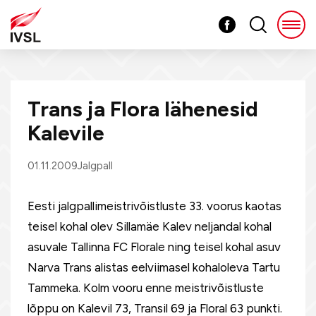
Trans ja Flora lähenesid
Kalevile
01.11.2009
Jalgpall
Eesti jalgpallimeistrivõistluste 33. voorus kaotas
teisel kohal olev Sillamäe Kalev neljandal kohal
asuvale Tallinna FC Florale ning teisel kohal asuv
Narva Trans alistas eelviimasel kohaloleva Tartu
Tammeka. Kolm vooru enne meistrivõistluste
lõppu on Kalevil 73, Transil 69 ja Floral 63 punkti.