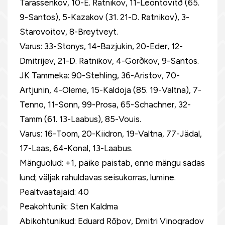
Tarassenkov, 10-E. Ratnikov, 11-Leontovitð (65.
9-Santos), 5-Kazakov (31. 21-D. Ratnikov), 3-
Starovoitov, 8-Breytveyt.
Varus: 33-Stonys, 14-Bazjukin, 20-Eder, 12-
Dmitrijev, 21-D. Ratnikov, 4-Gorðkov, 9-Santos.
JK Tammeka: 90-Stehling, 36-Aristov, 70-
Artjunin, 4-Oleme, 15-Kaldoja (85. 19-Valtna), 7-
Tenno, 11-Sonn, 99-Prosa, 65-Schachner, 32-
Tamm (61. 13-Laabus), 85-Vouis.
Varus: 16-Toom, 20-Kiidron, 19-Valtna, 77-Jädal,
17-Laas, 64-Konal, 13-Laabus.
Mänguolud: +1, päike paistab, enne mängu sadas
lund; väljak rahuldavas seisukorras, lumine.
Pealtvaatajaid: 40
Peakohtunik: Sten Kaldma
Abikohtunikud: Eduard Rõþov, Dmitri Vinogradov