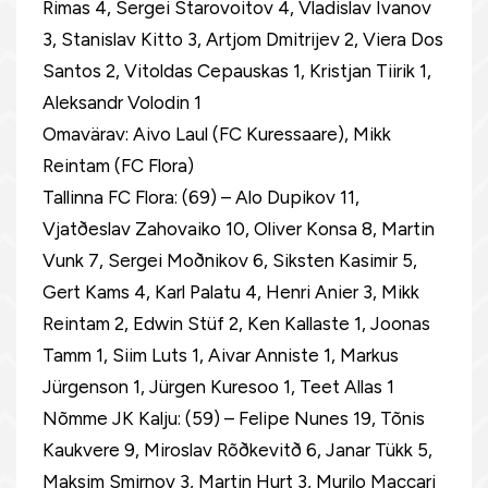
Rimas 4, Sergei Starovoitov 4, Vladislav Ivanov
3, Stanislav Kitto 3, Artjom Dmitrijev 2, Viera Dos
Santos 2, Vitoldas Cepauskas 1, Kristjan Tiirik 1,
Aleksandr Volodin 1
Omavärav: Aivo Laul (FC Kuressaare), Mikk
Reintam (FC Flora)
Tallinna FC Flora: (69) – Alo Dupikov 11,
Vjatðeslav Zahovaiko 10, Oliver Konsa 8, Martin
Vunk 7, Sergei Moðnikov 6, Siksten Kasimir 5,
Gert Kams 4, Karl Palatu 4, Henri Anier 3, Mikk
Reintam 2, Edwin Stüf 2, Ken Kallaste 1, Joonas
Tamm 1, Siim Luts 1, Aivar Anniste 1, Markus
Jürgenson 1, Jürgen Kuresoo 1, Teet Allas 1
Nõmme JK Kalju: (59) – Felipe Nunes 19, Tõnis
Kaukvere 9, Miroslav Rõðkevitð 6, Janar Tükk 5,
Maksim Smirnov 3, Martin Hurt 3, Murilo Maccari