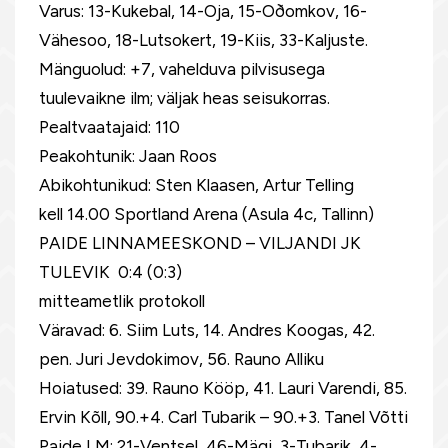
Varus: 13-Kukebal, 14-Oja, 15-Oðomkov, 16-
Vähesoo, 18-Lutsokert, 19-Kiis, 33-Kaljuste.
Mänguolud: +7, vahelduva pilvisusega
tuulevaikne ilm; väljak heas seisukorras.
Pealtvaatajaid: 110
Peakohtunik: Jaan Roos
Abikohtunikud: Sten Klaasen, Artur Telling
kell 14.00 Sportland Arena (Asula 4c, Tallinn)
PAIDE LINNAMEESKOND – VILJANDI JK
TULEVIK 0:4 (0:3)
mitteametlik protokoll
Väravad: 6. Siim Luts, 14. Andres Koogas, 42.
pen. Juri Jevdokimov, 56. Rauno Alliku
Hoiatused: 39. Rauno Kööp, 41. Lauri Varendi, 85.
Ervin Kõll, 90.+4. Carl Tubarik – 90.+3. Tanel Võtti
Paide LM: 21-Ventsel, 46-Mägi, 3-Tubarik, 4-