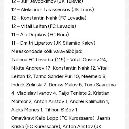
12 – Juri Jevdokimov (JK Tulevik)
12 – Aleksandr Tarassenkov (JK Trans)
12 – Konstantin Nahk (FC Levadia)
12 – Vitali Leitan (FC Levadia)
11 – Alo Dupikov (FC Flora)
11 – Dmitri Lipartov (JK Sillamäe Kalev)
Meeskondade kõik väravalööjad:
Tallinna FC Levadia: (115) – Vitali Gussev 24,
Nikita Andreev 17, Konstantin Nahk 12, Vitali
Leitan 12, Tarmo Sander Puri 10, Neemelo 8,
Indrek Zelinski 7, Deniss Malov 6, Tomi Saarelma
4, Vladislav Ivanov 4, Taijo Teniste 2, Kristian
Marmor 2, Anton Aristov 1, Andrei Kalimullin 1,
Aleks Mones 1, Tihhon Ðiðov 1
Omavärav: Kalle Lepp (FC Kuressaare), Jaanis
Kriska (FC Kuressaare), Anton Aristov (JK