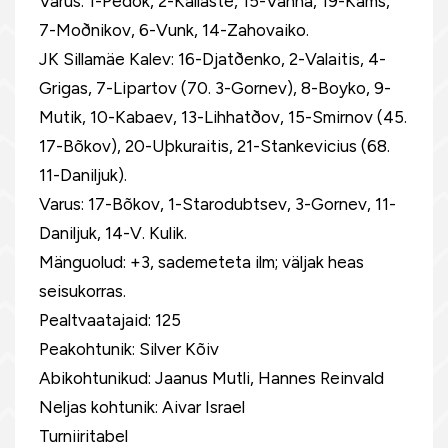
Varus: 1-Pedõk, 2-Kallaste, 15-Vanna, 19-Kams,
7-Moðnikov, 6-Vunk, 14-Zahovaiko.
JK Sillamäe Kalev: 16-Djatðenko, 2-Valaitis, 4-
Grigas, 7-Lipartov (70. 3-Gornev), 8-Boyko, 9-
Mutik, 10-Kabaev, 13-Lihhatðov, 15-Smirnov (45.
17-Bõkov), 20-Uþkuraitis, 21-Stankevicius (68.
11-Daniljuk).
Varus: 17-Bõkov, 1-Starodubtsev, 3-Gornev, 11-
Daniljuk, 14-V. Kulik.
Mänguolud: +3, sademeteta ilm; väljak heas
seisukorras.
Pealtvaatajaid: 125
Peakohtunik: Silver Kõiv
Abikohtunikud: Jaanus Mutli, Hannes Reinvald
Neljas kohtunik: Aivar Israel
Turniiritabel