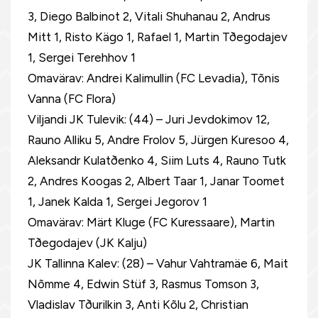
3, Diego Balbinot 2, Vitali Shuhanau 2, Andrus
Mitt 1, Risto Kägo 1, Rafael 1, Martin Tðegodajev
1, Sergei Terehhov 1
Omavärav: Andrei Kalimullin (FC Levadia), Tõnis
Vanna (FC Flora)
Viljandi JK Tulevik: (44) – Juri Jevdokimov 12,
Rauno Alliku 5, Andre Frolov 5, Jürgen Kuresoo 4,
Aleksandr Kulatðenko 4, Siim Luts 4, Rauno Tutk
2, Andres Koogas 2, Albert Taar 1, Janar Toomet
1, Janek Kalda 1, Sergei Jegorov 1
Omavärav: Märt Kluge (FC Kuressaare), Martin
Tðegodajev (JK Kalju)
JK Tallinna Kalev: (28) – Vahur Vahtramäe 6, Mait
Nõmme 4, Edwin Stüf 3, Rasmus Tomson 3,
Vladislav Tðurilkin 3, Anti Kõlu 2, Christian