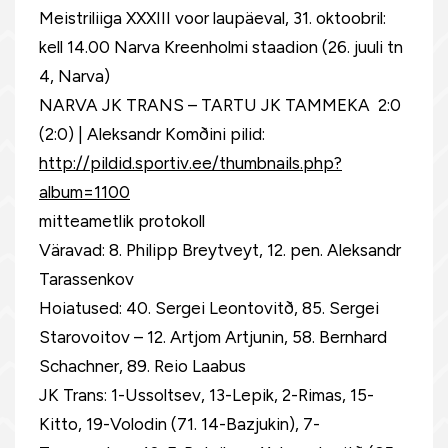
Meistriliiga XXXIII voor laupäeval, 31. oktoobril:
kell 14.00 Narva Kreenholmi staadion (26. juuli tn
4, Narva)
NARVA JK TRANS – TARTU JK TAMMEKA 2:0
(2:0) | Aleksandr Komðini pilid:
http://pildid.sportiv.ee/thumbnails.php?
album=1100
mitteametlik protokoll
Väravad: 8. Philipp Breytveyt, 12. pen. Aleksandr
Tarassenkov
Hoiatused: 40. Sergei Leontovitð, 85. Sergei
Starovoitov – 12. Artjom Artjunin, 58. Bernhard
Schachner, 89. Reio Laabus
JK Trans: 1-Ussoltsev, 13-Lepik, 2-Rimas, 15-
Kitto, 19-Volodin (71. 14-Bazjukin), 7-