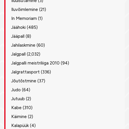
Iluuisutamine
(3)
Iluvõimlemine
(21)
In Memoriam
(1)
Jäähoki
(485)
Jääpall
(8)
Jahilaskmine
(60)
Jalgpall
(2,032)
Jalgpalli meistriliiga 2010
(94)
Jalgrattasport
(336)
Jõutõstmine
(37)
Judo
(64)
Jutuub
(2)
Kabe
(310)
Käimine
(2)
Kalapüük
(4)