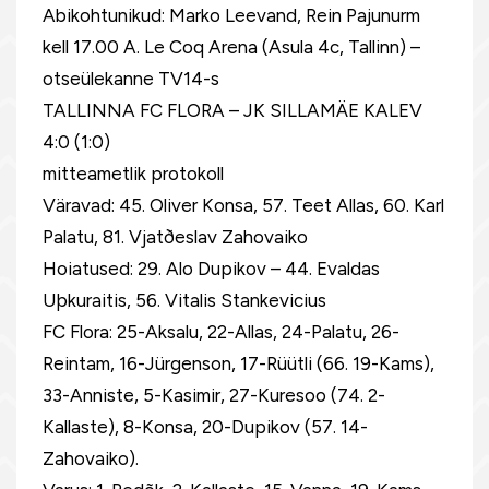
Abikohtunikud: Marko Leevand, Rein Pajunurm
kell 17.00 A. Le Coq Arena (Asula 4c, Tallinn) –
otseülekanne TV14-s
TALLINNA FC FLORA – JK SILLAMÄE KALEV
4:0 (1:0)
mitteametlik protokoll
Väravad: 45. Oliver Konsa, 57. Teet Allas, 60. Karl
Palatu, 81. Vjatðeslav Zahovaiko
Hoiatused: 29. Alo Dupikov – 44. Evaldas
Uþkuraitis, 56. Vitalis Stankevicius
FC Flora: 25-Aksalu, 22-Allas, 24-Palatu, 26-
Reintam, 16-Jürgenson, 17-Rüütli (66. 19-Kams),
33-Anniste, 5-Kasimir, 27-Kuresoo (74. 2-
Kallaste), 8-Konsa, 20-Dupikov (57. 14-
Zahovaiko).