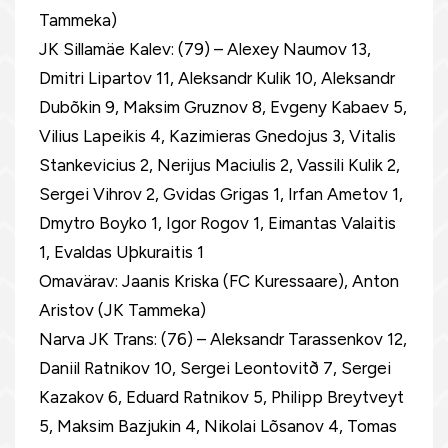
Tammeka)
JK Sillamäe Kalev: (79) – Alexey Naumov 13,
Dmitri Lipartov 11, Aleksandr Kulik 10, Aleksandr
Dubõkin 9, Maksim Gruznov 8, Evgeny Kabaev 5,
Vilius Lapeikis 4, Kazimieras Gnedojus 3, Vitalis
Stankevicius 2, Nerijus Maciulis 2, Vassili Kulik 2,
Sergei Vihrov 2, Gvidas Grigas 1, Irfan Ametov 1,
Dmytro Boyko 1, Igor Rogov 1, Eimantas Valaitis
1, Evaldas Uþkuraitis 1
Omavärav: Jaanis Kriska (FC Kuressaare), Anton
Aristov (JK Tammeka)
Narva JK Trans: (76) – Aleksandr Tarassenkov 12,
Daniil Ratnikov 10, Sergei Leontovitð 7, Sergei
Kazakov 6, Eduard Ratnikov 5, Philipp Breytveyt
5, Maksim Bazjukin 4, Nikolai Lõsanov 4, Tomas