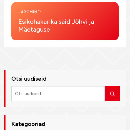
JÄRGMINE:
Esikohakarika said Jõhvi ja
Mäetaguse
Otsi uudiseid
Otsi
uudiseid
Kategooriad