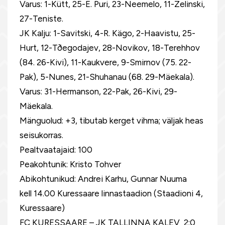
Varus: 1-Kütt, 25-E. Puri, 23-Neemelo, 11-Zelinski,
27-Teniste.
JK Kalju: 1-Savitski, 4-R. Kägo, 2-Haavistu, 25-
Hurt, 12-Tðegodajev, 28-Novikov, 18-Terehhov
(84. 26-Kivi), 11-Kaukvere, 9-Smirnov (75. 22-
Pak), 5-Nunes, 21-Shuhanau (68. 29-Mäekala).
Varus: 31-Hermanson, 22-Pak, 26-Kivi, 29-
Mäekala.
Mänguolud: +3, tibutab kerget vihma; väljak heas
seisukorras.
Pealtvaatajaid: 100
Peakohtunik: Kristo Tohver
Abikohtunikud: Andrei Karhu, Gunnar Nuuma
kell 14.00 Kuressaare linnastaadion (Staadioni 4,
Kuressaare)
FC KURESSAARE – JK TALLINNA KALEV 2:0