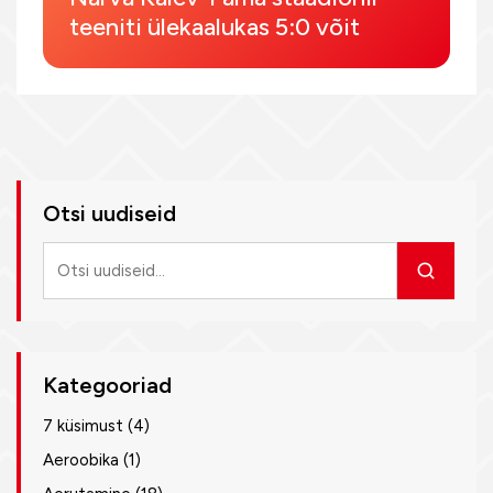
teeniti ülekaalukas 5:0 võit
Otsi uudiseid
Otsi
uudiseid
Kategooriad
7 küsimust
(4)
Aeroobika
(1)