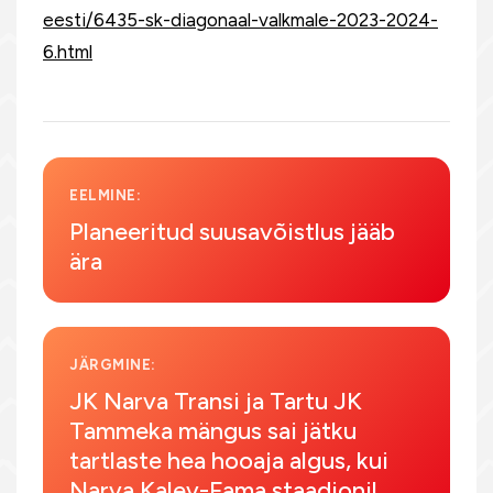
eesti/6435-sk-diagonaal-valkmale-2023-2024-
6.html
EELMINE:
Planeeritud suusavõistlus jääb
ära
JÄRGMINE:
JK Narva Transi ja Tartu JK
Tammeka mängus sai jätku
tartlaste hea hooaja algus, kui
Narva Kalev-Fama staadionil