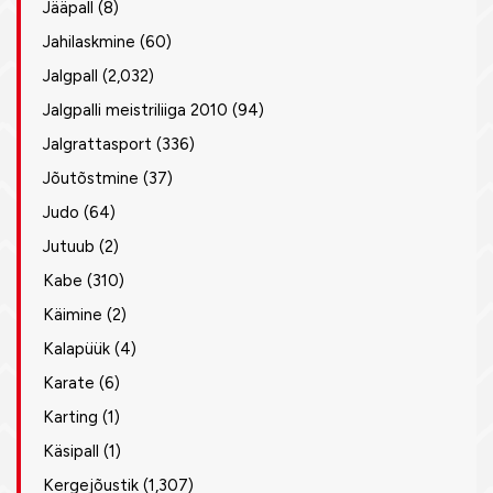
Jääpall
(8)
Jahilaskmine
(60)
Jalgpall
(2,032)
Jalgpalli meistriliiga 2010
(94)
Jalgrattasport
(336)
Jõutõstmine
(37)
Judo
(64)
Jutuub
(2)
Kabe
(310)
Käimine
(2)
Kalapüük
(4)
Karate
(6)
Karting
(1)
Käsipall
(1)
Kergejõustik
(1,307)