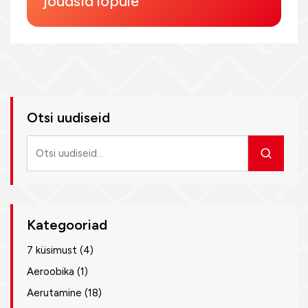
jõudsid lõpule
Otsi uudiseid
Otsi
uudiseid
Kategooriad
7 küsimust
(4)
Aeroobika
(1)
Aerutamine
(18)