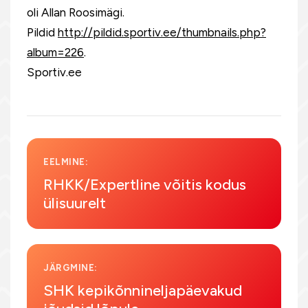
oli Allan Roosimägi.
Pildid
http://pildid.sportiv.ee/thumbnails.php?
album=226
.
Sportiv.ee
EELMINE:
RHKK/Expertline võitis kodus
ülisuurelt
JÄRGMINE:
SHK kepikõnnineljapäevakud