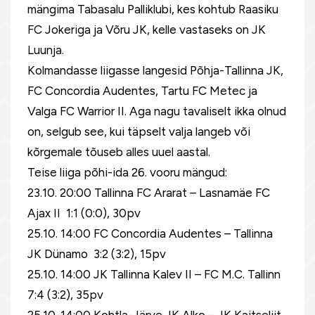
mängima Tabasalu Palliklubi, kes kohtub Raasiku
FC Jokeriga ja Võru JK, kelle vastaseks on JK
Luunja.
Kolmandasse liigasse langesid Põhja-Tallinna JK,
FC Concordia Audentes, Tartu FC Metec ja
Valga FC Warrior II. Aga nagu tavaliselt ikka olnud
on, selgub see, kui täpselt valja langeb või
kõrgemale tõuseb alles uuel aastal.
Teise liiga põhi-ida 26. vooru mängud:
23.10. 20:00 Tallinna FC Ararat – Lasnamäe FC
Ajax II 1:1 (0:0), 30pv
25.10. 14:00 FC Concordia Audentes – Tallinna
JK Dünamo 3:2 (3:2), 15pv
25.10. 14:00 JK Tallinna Kalev II – FC M.C. Tallinn
7:4 (3:2), 35pv