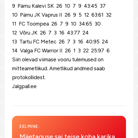
9 Pärnu Kalevi SK 26 10 7 9 43:45 37
10 Pärnu JK Vaprus II 26 9 5 12 63:61 32
11 FC Toompea 26 7 9 10 34:65 30
12 Võru JK 26 7 3 16 43:77 24
13 Tartu FC Metec 26 7 3 16 40:95 24
14 Valga FC Warrior II 26 1 3 22 25:97 6
Siin olevad viimase vooru tulemused on
mitteametlikud. Ametlikud andmed saab
protokollidest.
Jalgpall.ee
EELMINE:
Mäetaguse sai teise koha karika