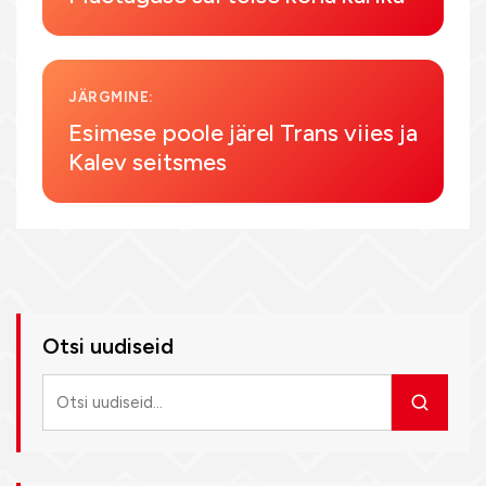
JÄRGMINE:
Esimese poole järel Trans viies ja
Kalev seitsmes
Otsi uudiseid
Otsi
uudiseid