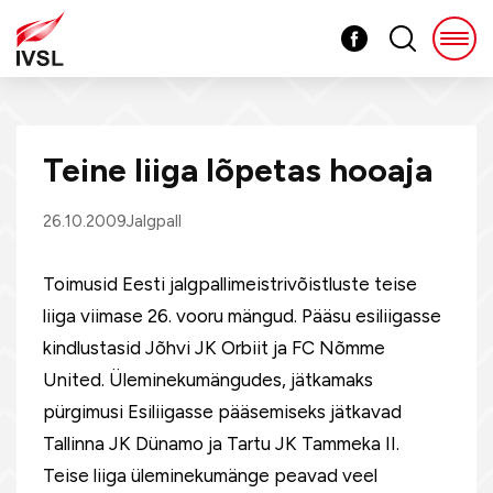
Teine liiga lõpetas hooaja
26.10.2009
Jalgpall
Toimusid Eesti jalgpallimeistrivõistluste teise
liiga viimase 26. vooru mängud. Pääsu esiliigasse
kindlustasid Jõhvi JK Orbiit ja FC Nõmme
United. Üleminekumängudes, jätkamaks
pürgimusi Esiliigasse pääsemiseks jätkavad
Tallinna JK Dünamo ja Tartu JK Tammeka II.
Teise liiga üleminekumänge peavad veel