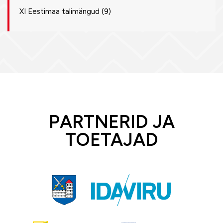
XI Eestimaa talimängud
(9)
PARTNERID JA
TOETAJAD