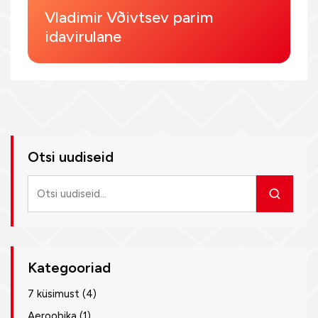
Vladimir Vðivtsev parim
idavirulane
Otsi uudiseid
Otsi
uudiseid
Kategooriad
7 küsimust
(4)
Aeroobika
(1)