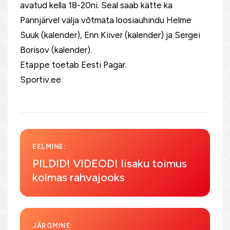
avatud kella 18-20ni. Seal saab kätte ka
Pannjärvel välja võtmata loosiauhindu Helme
Suuk (kalender), Enn Kiiver (kalender) ja Sergei
Borisov (kalender).
Etappe toetab Eesti Pagar.
Sportiv.ee
EELMINE:
PILDID! VIDEOD! Iisaku toimus
kolmas rahvajooks
JÄRGMINE: