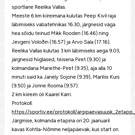
sportlane Reelika Vallas.
Meeste 6 km kiireimana kulutas Peep Kivil raja
läbimiseks vabatehnikas 16.30, järgnesid väga
hea sõidu teinud Mikk Rooden (16.46) ning
Jevgeni Voloðin (16.57) ja Arvo Sala (17.16).
Reelika Vallas kulutas 3 km läbimiseks aega 9.03,
järgnesid Niglased, teisena Piret (9.30) ja
kolmandana Mariethe-Piret (9.35), aja alla 10
minuti said ka Janely Sojone (9.39), Mariliis Kurs
(9.50) ja Jonne Rooma (9.57).
2 km kiireim oli Kaarel Karri.
Protokoll:
https://sportiv.ee/protokoll/argipaevasuusk_2etapp_
Järgmise, kolmanda etapina on 20. jaanuaril
kavas Kohtla-Nõmme neljapäevak, kus start on