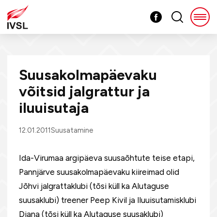
Suusakolmapäevaku
võitsid jalgrattur ja
iluuisutaja
12.01.2011
Suusatamine
Ida-Virumaa argipäeva suusaõhtute teise etapi,
Pannjärve suusakolmapäevaku kiireimad olid
Jõhvi jalgrattaklubi (tõsi küll ka Alutaguse
suusaklubi) treener Peep Kivil ja Iluuisutamisklubi
Diana (tõsi küll ka Alutaguse suusaklubi)