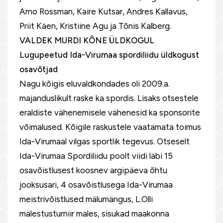
Arno Rossman, Kaire Kutsar, Andres Kallavus,
Priit Käen, Kristiine Agu ja Tõnis Kalberg.
VALDEK MURDI KÕNE ÜLDKOGUL
Lugupeetud Ida-Virumaa spordiliidu üldkogust
osavõtjad
Nagu kõigis eluvaldkondades oli 2009.a.
majanduslikult raske ka spordis. Lisaks otsestele
eraldiste vähenemisele vähenesid ka sponsorite
võimalused. Kõigile raskustele vaatamata toimus
Ida-Virumaal vilgas sportlik tegevus. Otseselt
Ida-Virumaa Spordiliidu poolt viidi läbi 15
osavõistlusest koosnev argipäeva õhtu
jooksusari, 4 osavõistlusega Ida-Virumaa
meistrivõistlused mälumängus, L.Olli
mälestusturniir males, sisukad maakonna