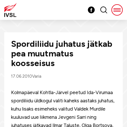
Spordiliidu juhatus jätkab
pea muutmatus
koosseisus
17.06.2010
Varia
Kolmapäeval Kohtla-Järvel peetud Ida-Virumaa
spordiliidu üldkogul valiti kaheks aastaks juhatus,
kuhu lisaks esimeheks valitud Valdek Murdile
kuuluvad uue liikmena Jevgeni Sarri ning
juhatuses jätkavad Ilmar Taluste, Olga Bortsova,