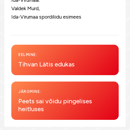
Ida-Virumaal.
Valdek Murd,
Ida-Virumaa spordiliidu esimees
EELMINE:
Tihvan Lätis edukas
JÄRGMINE:
Peets sai võidu pingelises
heitluses