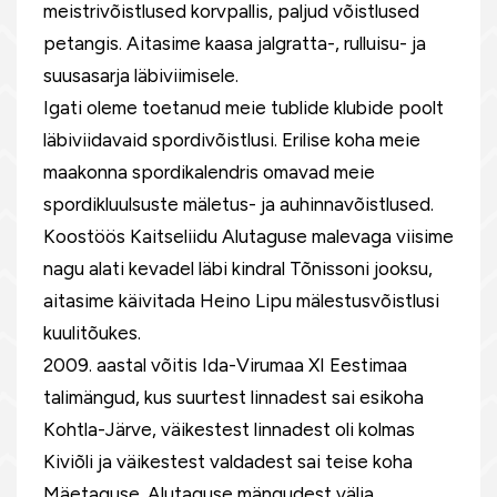
meistrivõistlused korvpallis, paljud võistlused
petangis. Aitasime kaasa jalgratta-, rulluisu- ja
suusasarja läbiviimisele.
Igati oleme toetanud meie tublide klubide poolt
läbiviidavaid spordivõistlusi. Erilise koha meie
maakonna spordikalendris omavad meie
spordikluulsuste mäletus- ja auhinnavõistlused.
Koostöös Kaitseliidu Alutaguse malevaga viisime
nagu alati kevadel läbi kindral Tõnissoni jooksu,
aitasime käivitada Heino Lipu mälestusvõistlusi
kuulitõukes.
2009. aastal võitis Ida-Virumaa XI Eestimaa
talimängud, kus suurtest linnadest sai esikoha
Kohtla-Järve, väikestest linnadest oli kolmas
Kiviõli ja väikestest valdadest sai teise koha
Mäetaguse. Alutaguse mängudest välja