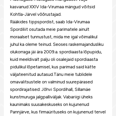
kasvanud XXIV Ida-Virumaa mängud võitsid
Kohtla-Järvel võõrustajad.
Rääkides tippspordist, saab Ida-Virumaa
Spordiliit osutada meie parimatele ainult
moraalset tunnustust, mida me igal võimalikul
juhul ka oleme teinud. Seoses raskemajandusliku
olukorraga jäi ära 2009.a. spordiaasta lõpupidu,
kuid meeldivalt palju oli osalejaid spordiaasta
pidulikul lõpetamisel, kus parimad said kätte
väljateenitud autasud.Tänu meie tublidele
omavalitsustele on valminud suurepärased
spordirajatised: Jõhvi Spordihall, Sillamäe
kunstmuruga jalgpalliväljak. Vabariigi üheks
kaunimaks suusakeskuseks on kujunenud
Pannjärve, kus firmaürituseks on kujunenud tervel