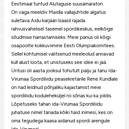
Eestimaal tuntud Alutaguse suusamaraton.
On väga meeldiv Maidla vallajuhtide algatus
suletava Aidu karjääri baasil rajada
rahvusvahelisel tasemel spordikeskus, eelkõige
sõudmise harrastamiseks. Meie panus oli kõigi
osapoolte kokkuviimine Eesti Olümpiakomitees.
Sellel kohtumisel valitsenud meeleolud annavad
küll alust loota, et unistuseks see idee ei jää.
Üritusi oli aasta jooksul tohutult palju ja tänu Ida-
Virumaa Spordiliidu peasekretärile Rene Kundlale
on nad leidnud põhjaliku kajastamist meie
spordiliidu koduleheküljel nii sõnas kui ka pildis.
Lõpetuseks tahan ida-Virumaa Spordiliidu
juhatuse nimel tänada kõiki häid inimesi, kes on
oma tegudega kaasa aidanud spordi arengule