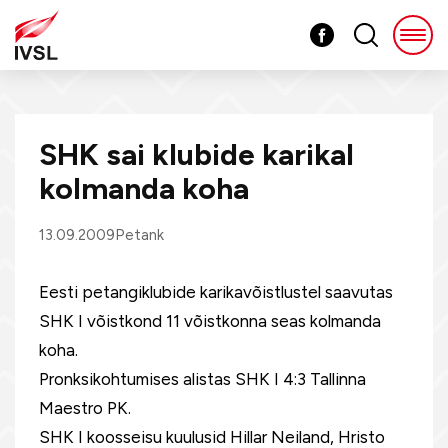
SHK sai klubide karikal
kolmanda koha
13.09.2009
Petank
Eesti petangiklubide karikavõistlustel saavutas
SHK I võistkond 11 võistkonna seas kolmanda
koha.
Pronksikohtumises alistas SHK I 4:3 Tallinna
Maestro PK.
SHK I koosseisu kuulusid Hillar Neiland, Hristo