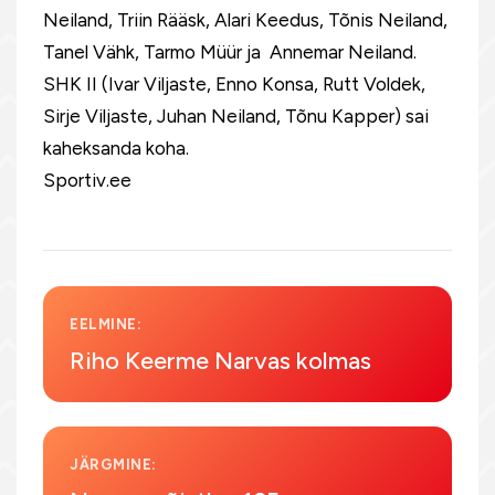
Neiland, Triin Rääsk, Alari Keedus, Tõnis Neiland,
Tanel Vähk, Tarmo Müür ja Annemar Neiland.
SHK II (Ivar Viljaste, Enno Konsa, Rutt Voldek,
Sirje Viljaste, Juhan Neiland, Tõnu Kapper) sai
kaheksanda koha.
Sportiv.ee
EELMINE:
Riho Keerme Narvas kolmas
JÄRGMINE: