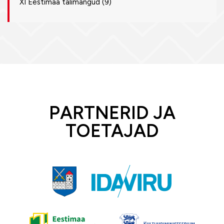
XI Eestimaa talimängud
(9)
PARTNERID JA
TOETAJAD