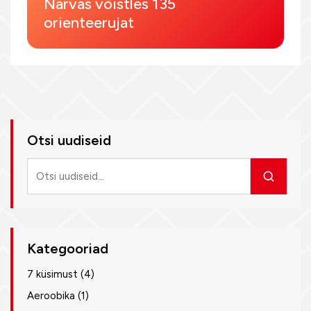
Narvas võistles 135
orienteerujat
Otsi uudiseid
Otsi
uudiseid
Kategooriad
7 küsimust
(4)
Aeroobika
(1)