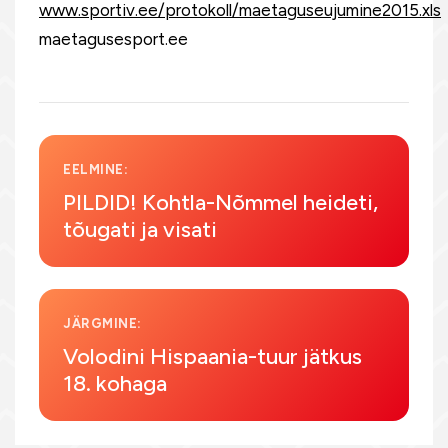
www.sportiv.ee/protokoll/maetaguseujumine2015.xls
maetagusesport.ee
EELMINE:
PILDID! Kohtla-Nõmmel heideti,
tõugati ja visati
JÄRGMINE:
Volodini Hispaania-tuur jätkus
18. kohaga