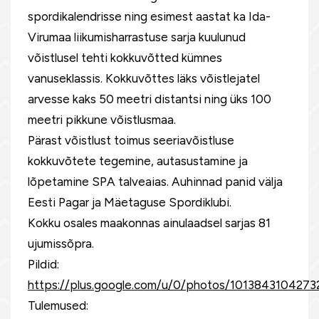
spordikalendrisse ning esimest aastat ka Ida-
Virumaa liikumisharrastuse sarja kuulunud
võistlusel tehti kokkuvõtted kümnes
vanuseklassis. Kokkuvõttes läks võistlejatel
arvesse kaks 50 meetri distantsi ning üks 100
meetri pikkune võistlusmaa.
Pärast võistlust toimus seeriavõistluse
kokkuvõtete tegemine, autasustamine ja
lõpetamine SPA talveaias. Auhinnad panid välja
Eesti Pagar ja Mäetaguse Spordiklubi.
Kokku osales maakonnas ainulaadsel sarjas 81
ujumissõpra.
Pildid:
https://plus.google.com/u/0/photos/10138431042
Tulemused: