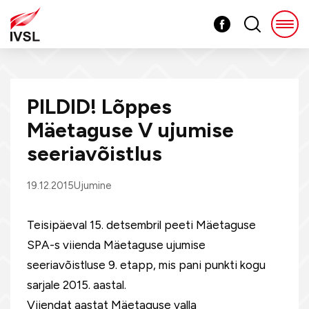
PILDID! Lõppes
Mäetaguse V ujumise
seeriavõistlus
19.12.2015
Ujumine
Teisipäeval 15. detsembril peeti Mäetaguse
SPA-s viienda Mäetaguse ujumise
seeriavõistluse 9. etapp, mis pani punkti kogu
sarjale 2015. aastal.
Viiendat aastat Mäetaguse valla