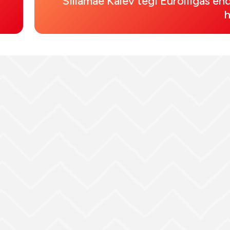
Sillamäe Kalev tegi Euroliigas en
h