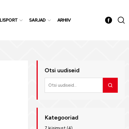
LISPORT
SARJAD
ARHIIV
Otsi uudiseid
Otsi
uudiseid
Kategooriad
7 küsimust
(4)