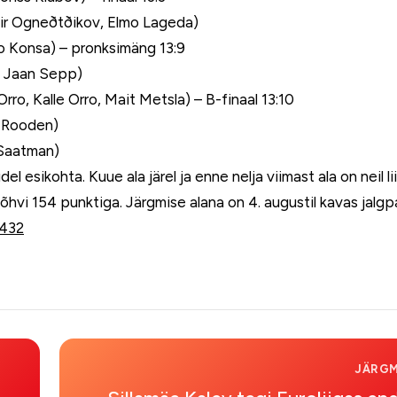
mir Ogneðtðikov, Elmo Lageda)
Enno Konsa) – pronksimäng 13:9
p, Jaan Sepp)
Orro, Kalle Orro, Mait Metsla) – B-finaal 13:10
n Rooden)
 Saatman)
esikohta. Kuue ala järel ja enne nelja viimast ala on neil li
vi 154 punktiga. Järgmise alana on 4. augustil kavas jalgpal
7432
JÄRGM