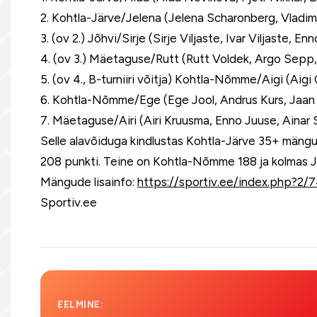
2. Kohtla-Järve/Jelena (Jelena Scharonberg, Vladi
3. (ov 2.) Jõhvi/Sirje (Sirje Viljaste, Ivar Viljaste, 
4. (ov 3.) Mäetaguse/Rutt (Rutt Voldek, Argo Sep
5. (ov 4., B-turniiri võitja) Kohtla-Nõmme/Aigi (Aigi 
6. Kohtla-Nõmme/Ege (Ege Jool, Andrus Kurs, Jaa
7. Mäetaguse/Airi (Airi Kruusma, Enno Juuse, Ainar
Selle alavõiduga kindlustas Kohtla-Järve 35+ mängudel 
208 punkti. Teine on Kohtla-Nõmme 188 ja kolmas Jõh
Mängude lisainfo:
https://sportiv.ee/index.php?2/
Sportiv.ee
EELMINE: