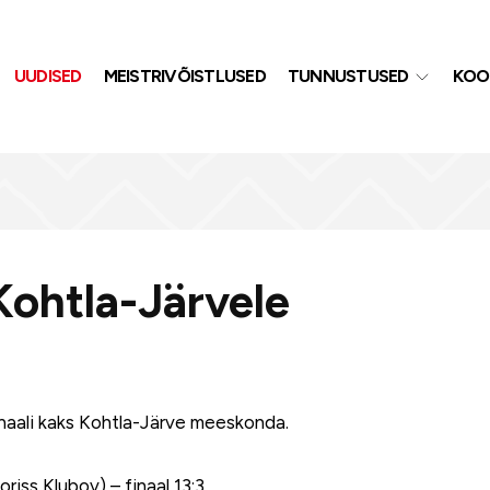
UUDISED
MEISTRIVÕISTLUSED
TUNNUSTUSED
KOO
Kohtla-Järvele
inaali kaks Kohtla-Järve meeskonda.
riss Klubov) – finaal 13:3