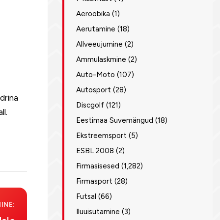
Aeroobika
(1)
Aerutamine
(18)
Allveeujumine
(2)
Ammulaskmine
(2)
Auto-Moto
(107)
Autosport
(28)
idrina
Discgolf
(121)
l.
Eestimaa Suvemängud
(18)
Ekstreemsport
(5)
ESBL 2008
(2)
Firmasisesed
(1,282)
Firmasport
(28)
Futsal
(66)
INE:
Iluuisutamine
(3)