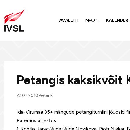
AVALEHT
INFO
KALENDER
Petangis kaksikvõit 
22.07.2010
Petank
Ida-Virumaa 35+ mängude petangiturniiril jõudsid f
Paremusjärjestus
1. Kohtla-Järve/Aida (Aida Novikova, Pjotr Nikkar, Bo