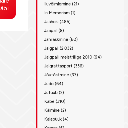
dale
Iluvõimlemine
(21)
äbi
In Memoriam
(1)
Jäähoki
(485)
Jääpall
(8)
Jahilaskmine
(60)
Jalgpall
(2,032)
Jalgpalli meistriliiga 2010
(94)
Jalgrattasport
(336)
Jõutõstmine
(37)
Judo
(64)
Jutuub
(2)
Kabe
(310)
Käimine
(2)
Kalapüük
(4)