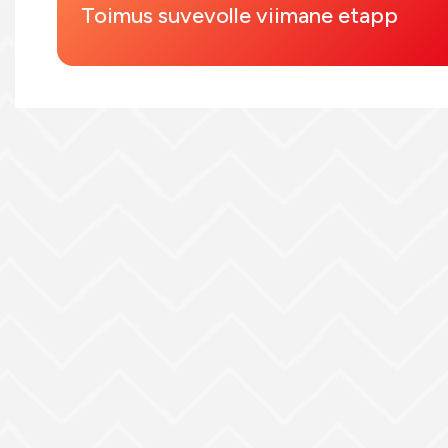
Toimus suvevolle viimane etapp