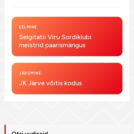
EELMINE:
Selgitatii Viru Sordiklubi
meistrid paarismängus
JÄRGMINE:
JK Järve võitis kodus
Otsi uudiseid