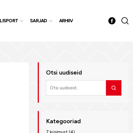
LISPORT
SARJAD
ARHIIV
Otsi uudiseid
Otsi
uudiseid
Kategooriad
7 küsimust
(4)