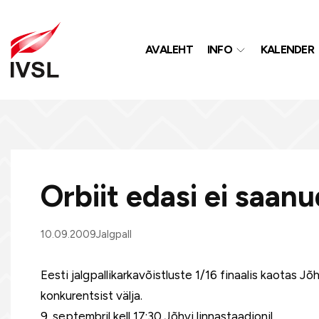
AVALEHT
INFO
KALENDER
Orbiit edasi ei saan
10.09.2009
Jalgpall
Eesti jalgpallikarkavõistluste 1/16 finaalis kaotas Jõ
konkurentsist välja.
9. septembril kell 17:30 Jõhvi linnastaadionil