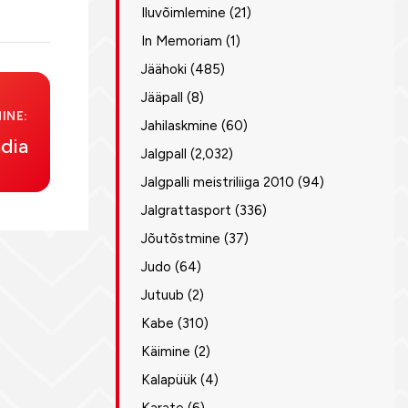
Iluvõimlemine
(21)
In Memoriam
(1)
Jäähoki
(485)
Jääpall
(8)
INE:
Jahilaskmine
(60)
adia
Jalgpall
(2,032)
Jalgpalli meistriliiga 2010
(94)
Jalgrattasport
(336)
Jõutõstmine
(37)
Judo
(64)
Jutuub
(2)
Kabe
(310)
Käimine
(2)
Kalapüük
(4)