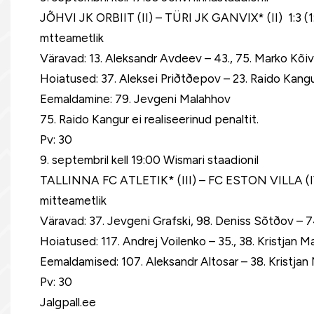
JÕHVI JK ORBIIT (II) – TÜRI JK GANVIX* (II) 1:3 (1:
mtteametlik
Väravad: 13. Aleksandr Avdeev – 43., 75. Marko Kõiv,
Hoiatused: 37. Aleksei Priðtðepov – 23. Raido Kangu
Eemaldamine: 79. Jevgeni Malahhov
75. Raido Kangur ei realiseerinud penaltit.
Pv: 30
9. septembril kell 19:00 Wismari staadionil
TALLINNA FC ATLETIK* (III) – FC ESTON VILLA (IV) 2
mitteametlik
Väravad: 37. Jevgeni Grafski, 98. Deniss Sõtðov – 7
Hoiatused: 117. Andrej Voilenko – 35., 38. Kristjan M
Eemaldamised: 107. Aleksandr Altosar – 38. Kristjan
Pv: 30
Jalgpall.ee