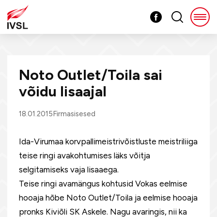
Noto Outlet/Toila sai
võidu lisaajal
18.01.2015
Firmasisesed
Ida-Virumaa korvpallimeistrivõistluste meistriliiga
teise ringi avakohtumises läks võitja
selgitamiseks vaja lisaaega.
Teise ringi avamängus kohtusid Vokas eelmise
hooaja hõbe Noto Outlet/Toila ja eelmise hooaja
pronks Kiviõli SK Askele. Nagu avaringis, nii ka