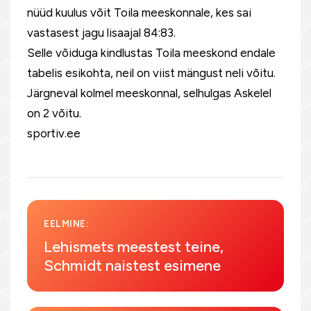
nüüd kuulus võit Toila meeskonnale, kes sai
vastasest jagu lisaajal 84:83.
Selle võiduga kindlustas Toila meeskond endale
tabelis esikohta, neil on viist mängust neli võitu.
Järgneval kolmel meeskonnal, selhulgas Askelel
on 2 võitu.
sportiv.ee
EELMINE:
Lehismets meestest teine,
Schmidt naistest esimene