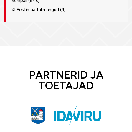
Võrkpall
(548)
XI Eestimaa talimängud
(9)
PARTNERID JA
TOETAJAD