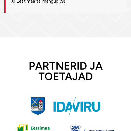
XI Eestimaa talimängud
(9)
PARTNERID JA
TOETAJAD