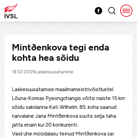
Mintðenkova tegi enda
kohta hea sõidu
18.02.2009
Laskesuusatamine
Laskesuusatamise maailmameistrivõistlustel
Lõuna-Koreas Pyeongchangis võitis naiste 15 km
sõidu sakslanna Kati Wilhelm. 85. koha saanud
narvalane Jana Mintðenkova suutis selja taha
jätta enam kui 20 konkurenti.
Vaid ühe möödalasu teinud Mintðenkova sai