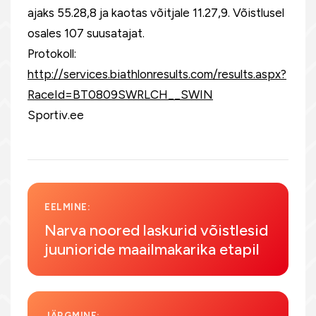
ajaks 55.28,8 ja kaotas võitjale 11.27,9. Võistlusel
osales 107 suusatajat.
Protokoll:
http://services.biathlonresults.com/results.aspx?
RaceId=BT0809SWRLCH__SWIN
Sportiv.ee
EELMINE:
Narva noored laskurid võistlesid
juunioride maailmakarika etapil
JÄRGMINE: