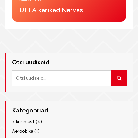
UEFA karikad Narvas
Otsi uudiseid
Otsi
uudiseid
Kategooriad
7 küsimust
(4)
Aeroobika
(1)