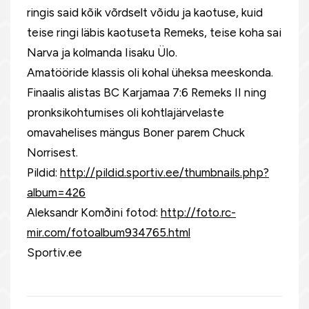
ringis said kõik võrdselt võidu ja kaotuse, kuid
teise ringi läbis kaotuseta Remeks, teise koha sai
Narva ja kolmanda Iisaku Ülo.
Amatööride klassis oli kohal üheksa meeskonda.
Finaalis alistas BC Karjamaa 7:6 Remeks II ning
pronksikohtumises oli kohtlajärvelaste
omavahelises mängus Boner parem Chuck
Norrisest.
Pildid:
http://pildid.sportiv.ee/thumbnails.php?
album=426
Aleksandr Komðini fotod:
http://foto.rc-
mir.com/fotoalbum934765.html
Sportiv.ee