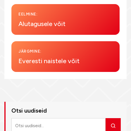
EELMINE:
Alutagusele võit
JÄRGMINE:
Everesti naistele võit
Otsi uudiseid
Otsi
uudiseid