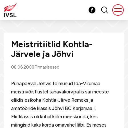
Meistritiitlid Kohtla-
Järvele ja Jõhvi
08.06.2008
Firmasisesed
Pühapäeval Jõhvis toimunud Ida-Virumaa
meistrivõistlustel tänavakorvpallis sai meeste
eliidis esikoha Kohtla-Järve Remeks ja
amatööride klassis Jõhvi BC Karjamaa I.
Eliitklassis oli kohal kolm meeskonda, kes
mängisid kaks korda omavahel läbi. Esimeses