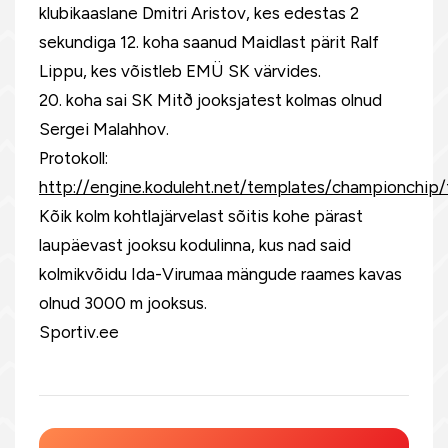
klubikaaslane Dmitri Aristov, kes edestas 2
sekundiga 12. koha saanud Maidlast pärit Ralf
Lippu, kes võistleb EMÜ SK värvides.
20. koha sai SK Mitð jooksjatest kolmas olnud
Sergei Malahhov.
Protokoll:
http://engine.koduleht.net/templates/championchip/f
Kõik kolm kohtlajärvelast sõitis kohe pärast
laupäevast jooksu kodulinna, kus nad said
kolmikvõidu Ida-Virumaa mängude raames kavas
olnud 3000 m jooksus.
Sportiv.ee