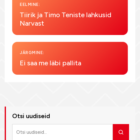
EELMINE:
Tiirik ja Timo Teniste lahkusid
Narvast
JÄRGMINE:
Ei saa me läbi pallita
Otsi uudiseid
Otsi
uudiseid