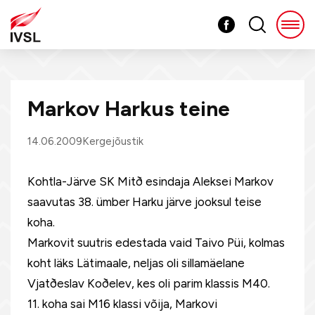
Markov Harkus teine
14.06.2009
Kergejõustik
Kohtla-Järve SK Mitð esindaja Aleksei Markov
saavutas 38. ümber Harku järve jooksul teise
koha.
Markovit suutris edestada vaid Taivo Püi, kolmas
koht läks Lätimaale, neljas oli sillamäelane
Vjatðeslav Koðelev, kes oli parim klassis M40.
11. koha sai M16 klassi võija, Markovi