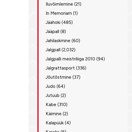
Iluvõimlemine
(21)
In Memoriam
(1)
Jäähoki
(485)
Jääpall
(8)
Jahilaskmine
(60)
Jalgpall
(2,032)
Jalgpalli meistriliiga 2010
(94)
Jalgrattasport
(336)
Jõutõstmine
(37)
Judo
(64)
Jutuub
(2)
Kabe
(310)
Käimine
(2)
Kalapüük
(4)