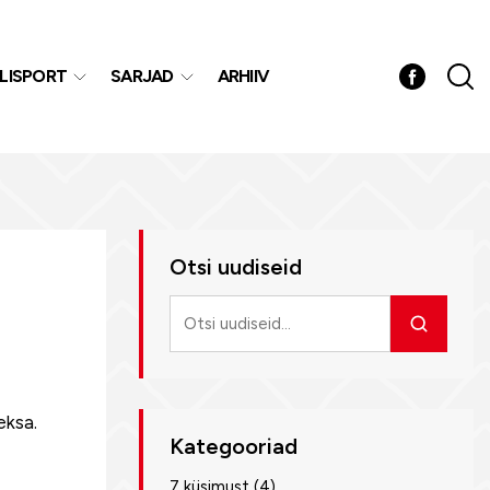
LISPORT
SARJAD
ARHIIV
Otsi uudiseid
Otsi
uudiseid
eksa.
Kategooriad
7 küsimust
(4)