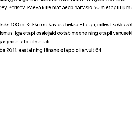
y Borisov. Päeva kiireimat aega näitasid 50 m etapil ujumi
antsiks 100 m. Kokku on kavas üheksa etappi, millest kokkuvõ
tulemus. Iga etapi osalejaid ootab meene ning etapil vanusek
ärgmisel etapil medali.
a 2011. aastal ning tänane etapp oli arvult 64.