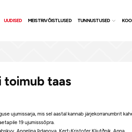
UUDISED
MEISTRIVÕISTLUSED
TUNNUSTUSED
KOO
 toimub taas
use ujumissarja, mis sel aastal kannab järjekorranumbrit kah
aetapile 19 ujumisssõpra.
abskyy, Angelina Þdanova, Kert-Kristofer Kljutðnik, Anna