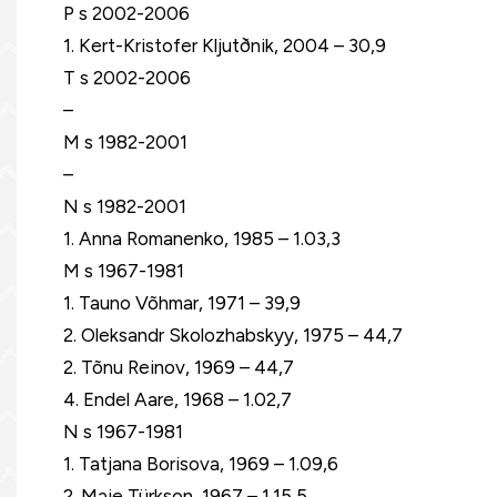
P s 2002-2006
1. Kert-Kristofer Kljutðnik, 2004 – 30,9
T s 2002-2006
–
M s 1982-2001
–
N s 1982-2001
1. Anna Romanenko, 1985 – 1.03,3
M s 1967-1981
1. Tauno Võhmar, 1971 – 39,9
2. Oleksandr Skolozhabskyy, 1975 – 44,7
2. Tõnu Reinov, 1969 – 44,7
4. Endel Aare, 1968 – 1.02,7
N s 1967-1981
1. Tatjana Borisova, 1969 – 1.09,6
2. Maie Türkson, 1967 – 1.15,5