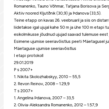
Romanenko, Tauno Võhmar, Tatjana Borisova ja Serge
Aktiiv noored Kljutðnik (30,9) ja Þdanova (33,5).
Teine etapp on kavas 26. veebruaril ja siis on dist
liidetakse igal ujujal kahe 50 m ja ühe 100 m etapi 
esikolmikusse jõudnud ujujad saavad tulemuse eest j
Esimene ujumise seeriavõistlus peeti Mäetagusel jub
Mäetaguse ujumise seeriavõistlus
I etapi protokoll
29.01.2019
P s 2007+
1. Nikita Skolozhabskyy, 2010 – 55,5
2. Revon Reinov, 2008 – 1.29,9
T s 2007+
1. Angelina Þdanova, 2007 – 33,5
2. Olivia-Aleksandra Romanenko, 2012 – 1.57,9