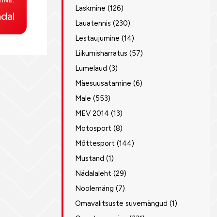
INE:
Laskmine
(126)
ädal
Lauatennis
(230)
Lestaujumine
(14)
Liikumisharratus
(57)
Lumelaud
(3)
Mäesuusatamine
(6)
Male
(553)
MEV 2014
(13)
Motosport
(8)
Mõttesport
(144)
Mustand
(1)
Nädalaleht
(29)
Noolemäng
(7)
Omavalitsuste suvemängud
(1)