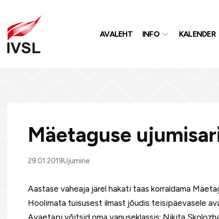
AVALEHT
INFO
KALENDER
Mäetaguse ujumisari
29.01.2019
Ujumine
Aastase vaheaja järel hakati taas korraldama Mäetag
Hoolimata tuisusest ilmast jõudis teisipäevasele av
Avaetapi võitsid oma vanuseklassis: Nikita Skolozh