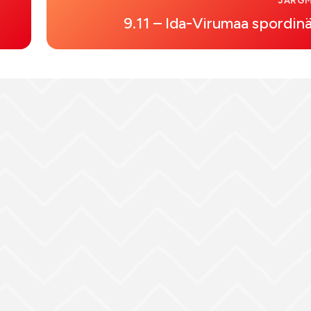
JÄRGM
9.11 – Ida-Virumaa spordin