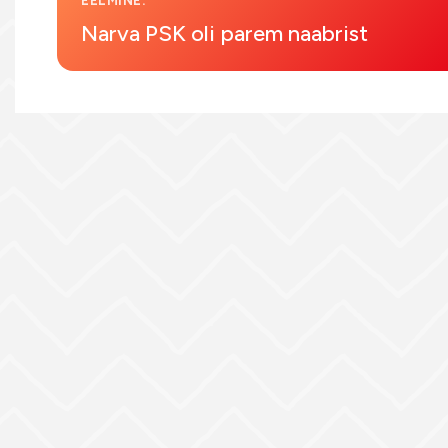
EELMINE:
Narva PSK oli parem naabrist