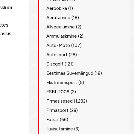
sklubi
Aeroobika
(1)
Aerutamine
(18)
ttes
Allveeujumine
(2)
lassis
Ammulaskmine
(2)
Auto-Moto
(107)
Autosport
(28)
Discgolf
(121)
Eestimaa Suvemängud
(18)
Ekstreemsport
(5)
ESBL 2008
(2)
Firmasisesed
(1,282)
Firmasport
(28)
Futsal
(66)
Iluuisutamine
(3)