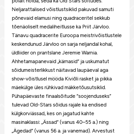
pöialt hoida, seda ka Old Stars sõitudes.
Neljarattalised võistlustsiklid pakuvad samuti
põnevaid elamusi ning quadraceritel sekkub
tõenäoliselt medaliheitlusse ka Priit Järvloo.
Tänavu quadracerite Euroopa meistrivõistlustele
keskendunud Järvloo on sarja neljandal kohal,
üldliider on prantslane Jeremie Warnia.
Ahhetamapanevaid „kärnasid“ ja uskumatut
sõidumeisterlikkust näitavad laupäeval aga
show-võistlusel mööda Kiviõli rasket ja pikka
mäekülge üles rühkivad mäkketõusutsiklid.
Pühapäevaste finaalsõitude “soojenduseks”
tulevad Old-Stars sõidus rajale ka endised
külgkorviässad, kes on jagatud kahte
masinaklassi: „Ässad“ (vanus 40–55 a.) ning
„Ägedad“ (vanus 56 a. ja vanemad). Arvestust