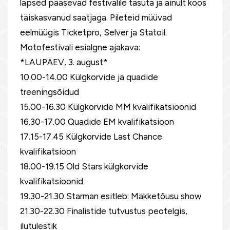
lapsed pääsevad festivalile tasuta ja ainult koos
täiskasvanud saatjaga. Pileteid müüvad
eelmüügis Ticketpro, Selver ja Statoil.
Motofestivali esialgne ajakava:
*LAUPÄEV, 3. august*
10.00-14.00 Külgkorvide ja quadide
treeningsõidud
15.00-16.30 Külgkorvide MM kvalifikatsioonid
16.30-17.00 Quadide EM kvalifikatsioon
17.15-17.45 Külgkorvide Last Chance
kvalifikatsioon
18.00-19.15 Old Stars külgkorvide
kvalifikatsioonid
19.30-21.30 Starman esitleb: Mäkketõusu show
21.30-22.30 Finalistide tutvustus peotelgis,
ilutulestik