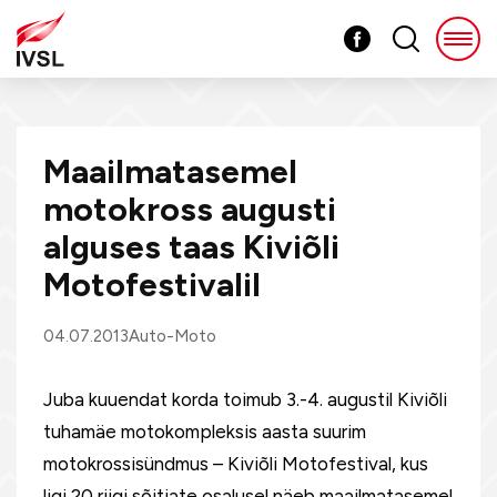
Maailmatasemel
motokross augusti
alguses taas Kiviõli
Motofestivalil
04.07.2013
Auto-Moto
Juba kuuendat korda toimub 3.-4. augustil Kiviõli
tuhamäe motokompleksis aasta suurim
motokrossisündmus – Kiviõli Motofestival, kus
ligi 20 riigi sõitjate osalusel näeb maailmatasemel