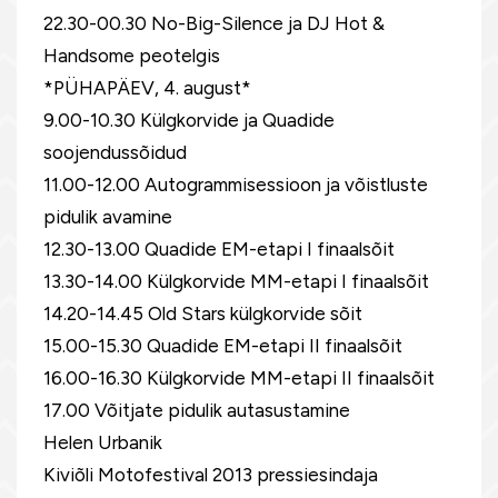
22.30-00.30 No-Big-Silence ja DJ Hot &
Handsome peotelgis
*PÜHAPÄEV, 4. august*
9.00-10.30 Külgkorvide ja Quadide
soojendussõidud
11.00-12.00 Autogrammisessioon ja võistluste
pidulik avamine
12.30-13.00 Quadide EM-etapi I finaalsõit
13.30-14.00 Külgkorvide MM-etapi I finaalsõit
14.20-14.45 Old Stars külgkorvide sõit
15.00-15.30 Quadide EM-etapi II finaalsõit
16.00-16.30 Külgkorvide MM-etapi II finaalsõit
17.00 Võitjate pidulik autasustamine
Helen Urbanik
Kiviõli Motofestival 2013 pressiesindaja