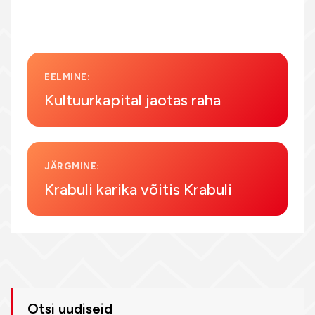
EELMINE:
Kultuurkapital jaotas raha
JÄRGMINE:
Krabuli karika võitis Krabuli
Otsi uudiseid