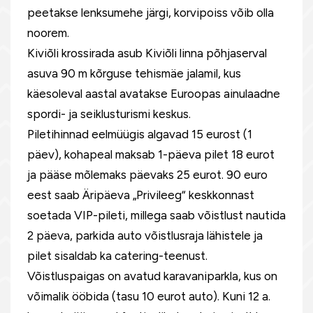
peetakse lenksumehe järgi, korvipoiss võib olla
noorem.
Kiviõli krossirada asub Kiviõli linna põhjaserval
asuva 90 m kõrguse tehismäe jalamil, kus
käesoleval aastal avatakse Euroopas ainulaadne
spordi- ja seiklusturismi keskus.
Piletihinnad eelmüügis algavad 15 eurost (1
päev), kohapeal maksab 1-päeva pilet 18 eurot
ja pääse mõlemaks päevaks 25 eurot. 90 euro
eest saab Äripäeva „Privileeg“ keskkonnast
soetada VIP-pileti, millega saab võistlust nautida
2 päeva, parkida auto võistlusraja lähistele ja
pilet sisaldab ka catering-teenust.
Võistluspaigas on avatud karavaniparkla, kus on
võimalik ööbida (tasu 10 eurot auto). Kuni 12 a.