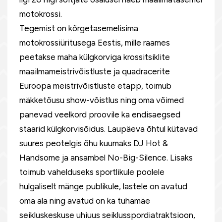
motokrossi.
Tegemist on kõrgetasemelisima
motokrossiüritusega Eestis, mille raames
peetakse maha külgkorviga krossitsiklite
maailmameistrivõistluste ja quadracerite
Euroopa meistrivõistluste etapp, toimub
mäkketõusu show-võistlus ning oma võimed
panevad veelkord proovile ka endisaegsed
staarid külgkorvisõidus. Laupäeva õhtul kütavad
suures peotelgis õhu kuumaks DJ Hot &
Handsome ja ansambel No-Big-Silence. Lisaks
toimub vahelduseks sportlikule poolele
hulgaliselt mänge publikule, lastele on avatud
oma ala ning avatud on ka tuhamäe
seikluskeskuse uhiuus seiklusspordiatraktsioon,