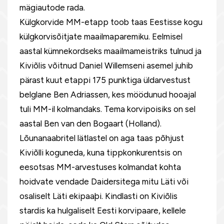
mägiautode rada.
Külgkorvide MM-etapp toob taas Eestisse kogu
külgkorvisõitjate maailmaparemiku. Eelmisel
aastal kümnekordseks maailmameistriks tulnud ja
Kiviõlis võitnud Daniel Willemseni asemel juhib
pärast kuut etappi 175 punktiga üldarvestust
belglane Ben Adriassen, kes möödunud hooajal
tuli MM-il kolmandaks. Tema korvipoisiks on sel
aastal Ben van den Bogaart (Holland).
Lõunanaabritel lätlastel on aga taas põhjust
Kiviõlli koguneda, kuna tippkonkurentsis on
eesotsas MM-arvestuses kolmandat kohta
hoidvate vendade Daidersitega mitu Läti või
osaliselt Läti ekipaaþi. Kindlasti on Kiviõlis
stardis ka hulgaliselt Eesti korvipaare, kellele