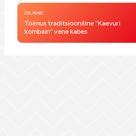
EELMINE:
Toimus traditsiooniline “Kaevuri
kombain” vene kabes