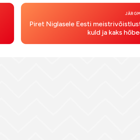
JÄRGM
Piret Niglasele Eesti meistrivõistlus
kuld ja kaks hõb