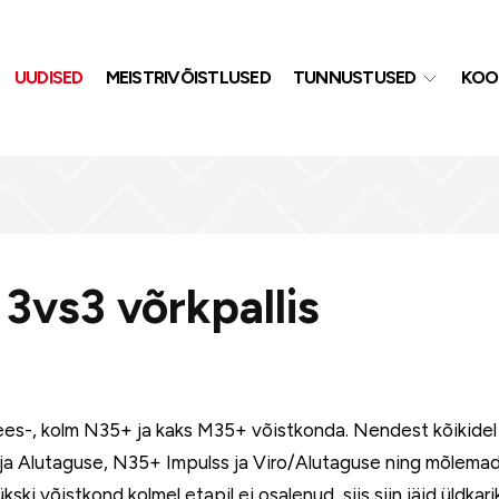
UUDISED
MEISTRIVÕISTLUSED
TUNNUSTUSED
KOO
3vs3 võrkpallis
s mees-, kolm N35+ ja kaks M35+ võistkonda. Nendest kõikidel
 ja Alutaguse, N35+ Impulss ja Viro/Alutaguse ning mõlem
ski võistkond kolmel etapil ei osalenud, siis siin jäid üldkar