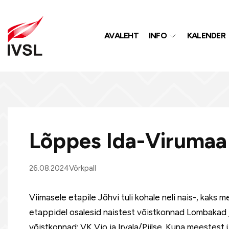
AVALEHT
INFO
KALENDER
Lõppes Ida-Virumaa 
26.08.2024
Võrkpall
Viimasele etapile Jõhvi tuli kohale neli nais-, kak
etappidel osalesid naistest võistkonnad Lombakad
võistkonnad: VK Vio ja Irvala/Piilse. Kuna meestest ük