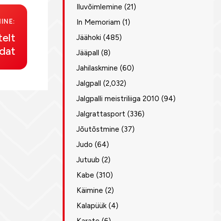
Iluvõimlemine
(21)
INE:
In Memoriam
(1)
telt
Jäähoki
(485)
edat
Jääpall
(8)
Jahilaskmine
(60)
Jalgpall
(2,032)
Jalgpalli meistriliiga 2010
(94)
Jalgrattasport
(336)
Jõutõstmine
(37)
Judo
(64)
Jutuub
(2)
Kabe
(310)
Käimine
(2)
Kalapüük
(4)