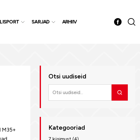
LISPORT
SARJAD
ARHIIV
Otsi uudiseid
Otsi
uudiseid
Kategooriad
ad M35+
ikad
7 küsimust
(4)