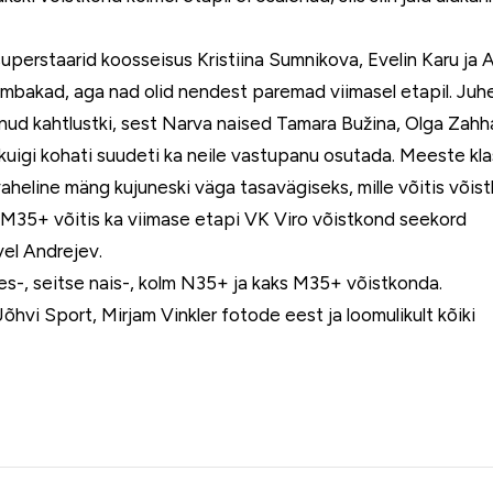
uperstaarid koosseisus Kristiina Sumnikova, Evelin Karu ja 
mbakad, aga nad olid nendest paremad viimasel etapil. Juh
olnud kahtlustki, sest Narva naised Tamara Bužina, Olga Zah
 kuigi kohati suudeti ka neile vastupanu osutada. Meeste klas
heline mäng kujuneski väga tasavägiseks, mille võitis võis
 M35+ võitis ka viimase etapi VK Viro võistkond seekord
vel Andrejev.
es-, seitse nais-, kolm N35+ ja kaks M35+ võistkonda.
Jõhvi Sport, Mirjam Vinkler fotode eest ja loomulikult kõiki