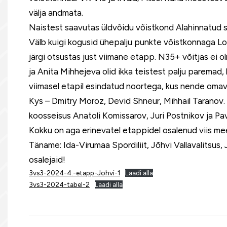
välja andmata.
Naistest saavutas üldvõidu võistkond Alahinnatud s
Välb kuigi kogusid ühepalju punkte võistkonnaga Lo
järgi otsustas just viimane etapp. N35+ võitjas ei 
ja Anita Mihhejeva olid ikka teistest palju paremad,
viimasel etapil esindatud noortega, kus nende omava
Kys – Dmitry Moroz, Devid Shneur, Mihhail Taranov.
koosseisus Anatoli Komissarov, Juri Postnikov ja Pa
Kokku on aga erinevatel etappidel osalenud viis me
Täname: Ida-Virumaa Spordiliit, Jõhvi Vallavalitsus, 
osalejaid!
3vs3-2024-4.-etapp-Johvi-1
Laadi alla
3vs3-2024-tabel-2
Laadi alla