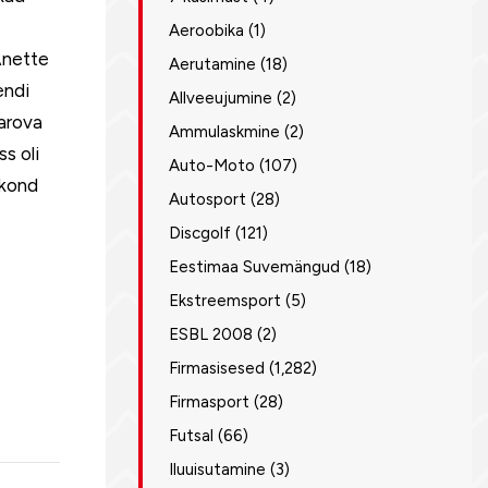
Aeroobika
(1)
Anette
Aerutamine
(18)
endi
Allveeujumine
(2)
harova
Ammulaskmine
(2)
s oli
Auto-Moto
(107)
tkond
Autosport
(28)
Discgolf
(121)
Eestimaa Suvemängud
(18)
Ekstreemsport
(5)
ESBL 2008
(2)
Firmasisesed
(1,282)
Firmasport
(28)
Futsal
(66)
Iluuisutamine
(3)