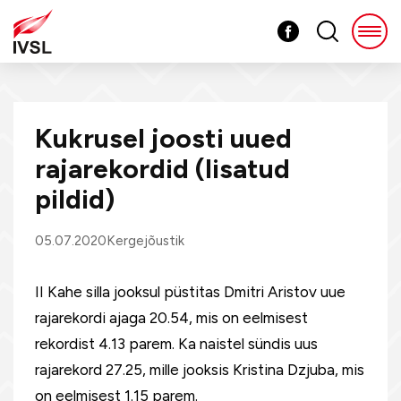
Kukrusel joosti uued
rajarekordid (lisatud
pildid)
05.07.2020
Kergejõustik
II Kahe silla jooksul püstitas Dmitri Aristov uue
rajarekordi ajaga 20.54, mis on eelmisest
rekordist 4.13 parem. Ka naistel sündis uus
rajarekord 27.25, mille jooksis Kristina Dzjuba, mis
on eelmisest 1.15 parem.