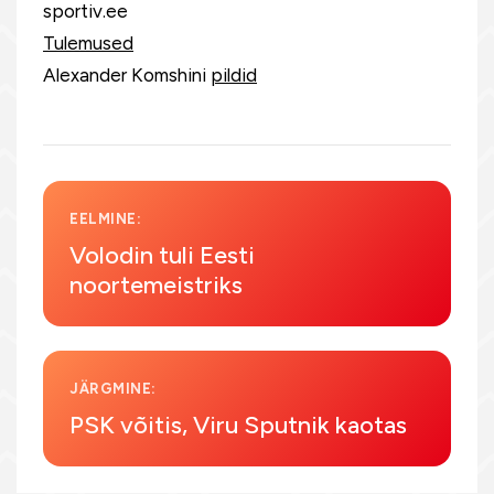
sportiv.ee
Tulemused
Alexander Komshini
pildid
EELMINE:
Volodin tuli Eesti
noortemeistriks
JÄRGMINE:
PSK võitis, Viru Sputnik kaotas