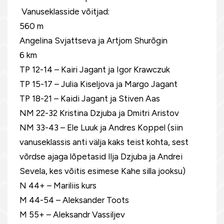
Vanuseklasside võitjad:
560 m
Angelina Svjattseva ja Artjom Shurõgin
6 km
TP 12-14 – Kairi Jagant ja Igor Krawczuk
TP 15-17 – Julia Kiseljova ja Margo Jagant
TP 18-21 – Kaidi Jagant ja Stiven Aas
NM 22-32 Kristina Dzjuba ja Dmitri Aristov
NM 33-43 – Ele Luuk ja Andres Koppel (siin
vanuseklassis anti välja kaks teist kohta, sest
võrdse ajaga lõpetasid Ilja Dzjuba ja Andrei
Sevela, kes võitis esimese Kahe silla jooksu)
N 44+ – Mariliis kurs
M 44-54 – Aleksander Toots
M 55+ – Aleksandr Vassiljev