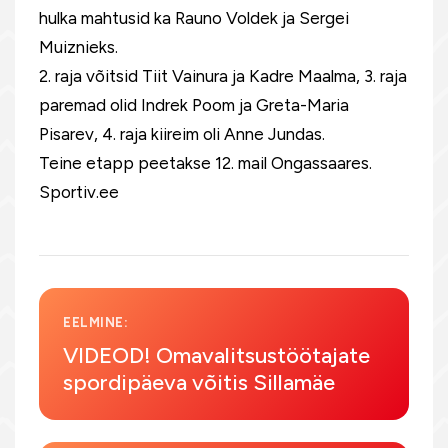
hulka mahtusid ka Rauno Voldek ja Sergei
Muiznieks.
2. raja võitsid Tiit Vainura ja Kadre Maalma, 3. raja
paremad olid Indrek Poom ja Greta-Maria
Pisarev, 4. raja kiireim oli Anne Jundas.
Teine etapp peetakse 12. mail Ongassaares.
Sportiv.ee
EELMINE:
VIDEOD! Omavalitsustöötajate
spordipäeva võitis Sillamäe