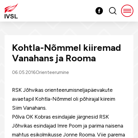
Kohtla-Nõmmel kiiremad
Vanahans ja Rooma
06.05.2016
Orienteerumine
RSK Jõhvikas orienteerumisneljapäevakute
avaetapil Kohtla-Nõmmel oli põhirajal kiireim
Siim Vanahans.
Põlva OK Kobras esindajale järgnesid RSK
Jõhvikas esindajad Imre Poom ja parima naisena
mahtus esikolmikusse Jonne Rooma. Viie parema