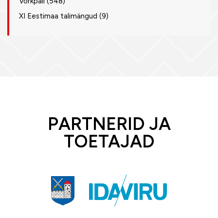
Võrkpall
(548)
XI Eestimaa talimängud
(9)
PARTNERID JA
TOETAJAD