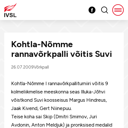
Kohtla-Nõmme
rannavõrkpalli võitis Suvi
26.07.2009
Võrkpall
Kohtla-Nõmme I rannavõrkpalliturniiri võitis 9
kolmeliikmelise meeskonna seas Illuka-Jõhvi
võistkond Suvi koosseisus Margus Hindreus,
Jaak Kivend, Gert Niinepuu.
Teise koha sai Skip (Dmitri Smirnov, Juri
Avdonin, Anton Meldjuk) ja pronksised medalid