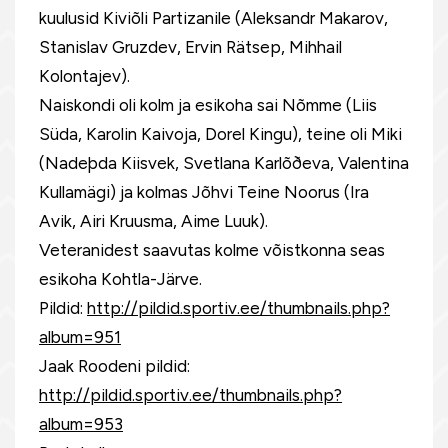
kuulusid Kiviõli Partizanile (Aleksandr Makarov,
Stanislav Gruzdev, Ervin Rätsep, Mihhail
Kolontajev).
Naiskondi oli kolm ja esikoha sai Nõmme (Liis
Süda, Karolin Kaivoja, Dorel Kingu), teine oli Miki
(Nadeþda Kiisvek, Svetlana Karlõðeva, Valentina
Kullamägi) ja kolmas Jõhvi Teine Noorus (Ira
Avik, Airi Kruusma, Aime Luuk).
Veteranidest saavutas kolme võistkonna seas
esikoha Kohtla-Järve.
Pildid:
http://pildid.sportiv.ee/thumbnails.php?
album=951
Jaak Roodeni pildid:
http://pildid.sportiv.ee/thumbnails.php?
album=953