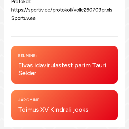
Protokoll:
https://sportiv.ee/protokoll/volle260709pr.xls
Sportuv.ee
EELMINE:
Elvas idavirulastest parim Tauri
Selder
JÄRGMINE:
Toimus XV Kindrali jooks