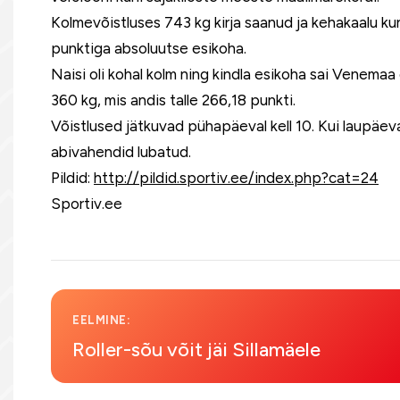
Kolmevõistluses 743 kg kirja saanud ja kehakaalu ku
punktiga absoluutse esikoha.
Naisi oli kohal kolm ning kindla esikoha sai Venemaa
360 kg, mis andis talle 266,18 punkti.
Võistlused jätkuvad pühapäeval kell 10. Kui laupäeva
abivahendid lubatud.
Pildid:
http://pildid.sportiv.ee/index.php?cat=24
Sportiv.ee
EELMINE:
Roller-sõu võit jäi Sillamäele