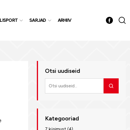
LISPORT
SARJAD
ARHIIV
Otsi uudiseid
Otsi
uudiseid
Kategooriad
e
7 küsimust
(4)