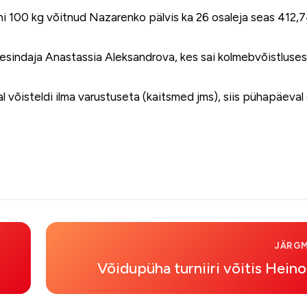
ni 100 kg võitnud Nazarenko pälvis ka 26 osaleja seas 412,
 esindaja Anastassia Aleksandrova, kes sai kolmebvõistluses 
l võisteldi ilma varustuseta (kaitsmed jms), siis pühapäeval
JÄRGM
Võidupüha turniiri võitis Heino