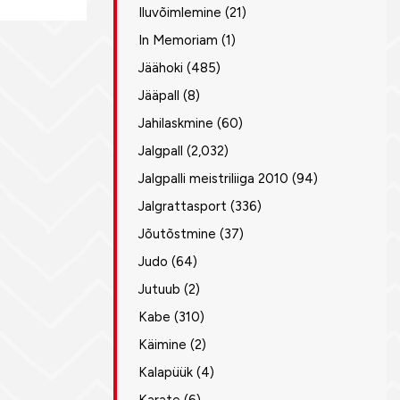
Iluvõimlemine
(21)
In Memoriam
(1)
Jäähoki
(485)
Jääpall
(8)
Jahilaskmine
(60)
Jalgpall
(2,032)
Jalgpalli meistriliiga 2010
(94)
Jalgrattasport
(336)
Jõutõstmine
(37)
Judo
(64)
Jutuub
(2)
Kabe
(310)
Käimine
(2)
Kalapüük
(4)