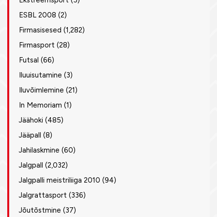
Ekstreemsport
(5)
ESBL 2008
(2)
Firmasisesed
(1,282)
Firmasport
(28)
Futsal
(66)
Iluuisutamine
(3)
Iluvõimlemine
(21)
In Memoriam
(1)
Jäähoki
(485)
Jääpall
(8)
Jahilaskmine
(60)
Jalgpall
(2,032)
Jalgpalli meistriliiga 2010
(94)
Jalgrattasport
(336)
Jõutõstmine
(37)