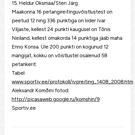
15. Heldur Oksmaa/Sten Järg
Maakonna 16 petangireitinguvõistlustest on
peetud 12 ning 336 punktiga on liider Ivar
Viljaste, kellest 24 punkti kaugusel on Tõnis
Neiland, kellest omakorda 14 punktiga jääb maha
Enno Konsa. Üle 200 punkti on kogunud 12
mängijat, kokku on võistlustel osalenud 58
petankerit.
Tabel:
www.sportiv.ee/protokoll/ivpreiting_1408_2008.htm
Aleksandr Komðini fotod:
http://picasaweb.google.ru/komshin/9
Sportiv.ee