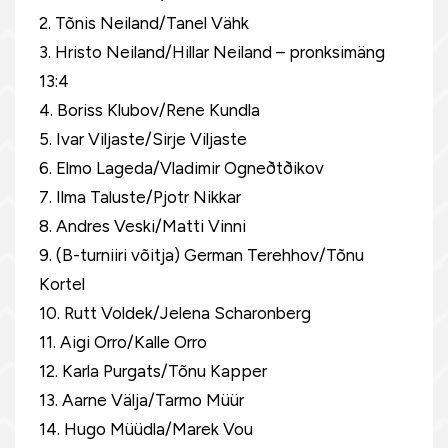
2. Tõnis Neiland/Tanel Vähk
3. Hristo Neiland/Hillar Neiland – pronksimäng
13:4
4. Boriss Klubov/Rene Kundla
5. Ivar Viljaste/Sirje Viljaste
6. Elmo Lageda/Vladimir Ogneðtðikov
7. Ilma Taluste/Pjotr Nikkar
8. Andres Veski/Matti Vinni
9. (B-turniiri võitja) German Terehhov/Tõnu
Kortel
10. Rutt Voldek/Jelena Scharonberg
11. Aigi Orro/Kalle Orro
12. Karla Purgats/Tõnu Kapper
13. Aarne Välja/Tarmo Müür
14. Hugo Müüdla/Marek Vou