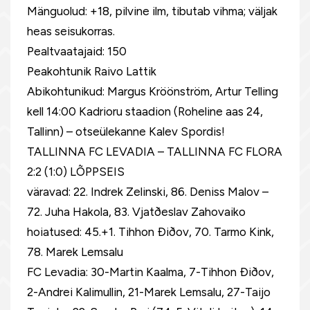
Mänguolud: +18, pilvine ilm, tibutab vihma; väljak
heas seisukorras.
Pealtvaatajaid: 150
Peakohtunik Raivo Lattik
Abikohtunikud: Margus Kröönström, Artur Telling
kell 14:00 Kadrioru staadion (Roheline aas 24,
Tallinn) – otseülekanne Kalev Spordis!
TALLINNA FC LEVADIA – TALLINNA FC FLORA
2:2 (1:0) LÕPPSEIS
väravad: 22. Indrek Zelinski, 86. Deniss Malov –
72. Juha Hakola, 83. Vjatðeslav Zahovaiko
hoiatused: 45.+1. Tihhon Ðiðov, 70. Tarmo Kink,
78. Marek Lemsalu
FC Levadia: 30-Martin Kaalma, 7-Tihhon Ðiðov,
2-Andrei Kalimullin, 21-Marek Lemsalu, 27-Taijo