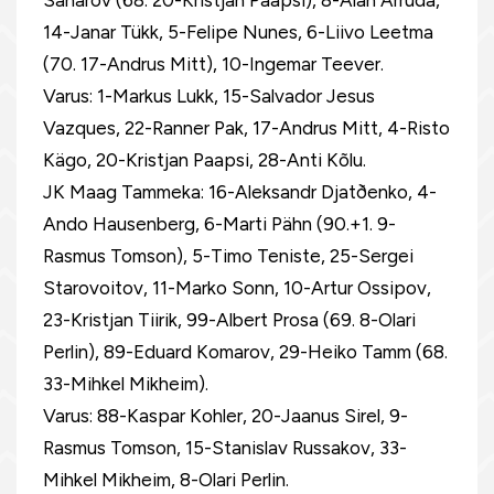
Saharov (68. 20-Kristjan Paapsi), 8-Alan Arruda,
14-Janar Tükk, 5-Felipe Nunes, 6-Liivo Leetma
(70. 17-Andrus Mitt), 10-Ingemar Teever.
Varus: 1-Markus Lukk, 15-Salvador Jesus
Vazques, 22-Ranner Pak, 17-Andrus Mitt, 4-Risto
Kägo, 20-Kristjan Paapsi, 28-Anti Kõlu.
JK Maag Tammeka: 16-Aleksandr Djatðenko, 4-
Ando Hausenberg, 6-Marti Pähn (90.+1. 9-
Rasmus Tomson), 5-Timo Teniste, 25-Sergei
Starovoitov, 11-Marko Sonn, 10-Artur Ossipov,
23-Kristjan Tiirik, 99-Albert Prosa (69. 8-Olari
Perlin), 89-Eduard Komarov, 29-Heiko Tamm (68.
33-Mihkel Mikheim).
Varus: 88-Kaspar Kohler, 20-Jaanus Sirel, 9-
Rasmus Tomson, 15-Stanislav Russakov, 33-
Mihkel Mikheim, 8-Olari Perlin.