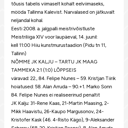
tõusis tabelis viimaselt kohalt eelviimaseks,
mööda Tallinna Kalevist. Narvalased on jätkuvalt
neljandal kohal.
Eesti 2008. a. jalgpalli meistrivõistluste
Meistriliiga XIV voor laupäeval, 14. juunil:
kell 11:00 Hiiu kunstmurustaadion (Pidu tn 11,
Tallinn)
NÕMME JK KALJU – TARTU JK MAAG
TAMMEKA 2:1 (1:0) LÕPPSEIS
väravad: 22., 84. Felipe Nunes – 59. Kristjan Tiirik
hoiatused: 58. Alan Arruda – 90.+1. Marko Sonn
84. Felipe Nunes ei realiseerinud penaltit
JK Kalju: 31-Rene Kaas, 21-Martin Maasing, 2-
Mikk Haavistu, 26-Kaupo Margusonov, 24-
Kristofer Kask (46. 4-Risto Kägo), 9-Aleksander