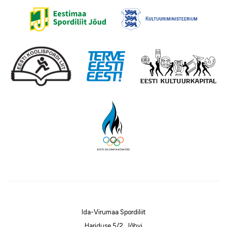
Ida-Virumaa Spordiliit
Hariduse 5/2, Jõhvi