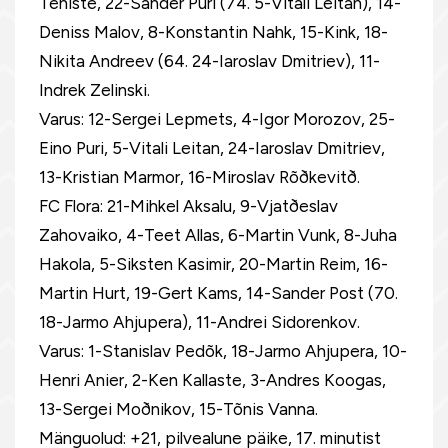
Teniste, 22-Sander Puri (74. 5-Vitali Leitan), 14-
Deniss Malov, 8-Konstantin Nahk, 15-Kink, 18-
Nikita Andreev (64. 24-Iaroslav Dmitriev), 11-
Indrek Zelinski.
Varus: 12-Sergei Lepmets, 4-Igor Morozov, 25-
Eino Puri, 5-Vitali Leitan, 24-Iaroslav Dmitriev,
13-Kristian Marmor, 16-Miroslav Rõðkevitð.
FC Flora: 21-Mihkel Aksalu, 9-Vjatðeslav
Zahovaiko, 4-Teet Allas, 6-Martin Vunk, 8-Juha
Hakola, 5-Siksten Kasimir, 20-Martin Reim, 16-
Martin Hurt, 19-Gert Kams, 14-Sander Post (70.
18-Jarmo Ahjupera), 11-Andrei Sidorenkov.
Varus: 1-Stanislav Pedõk, 18-Jarmo Ahjupera, 10-
Henri Anier, 2-Ken Kallaste, 3-Andres Koogas,
13-Sergei Moðnikov, 15-Tõnis Vanna.
Mänguolud: +21, pilvealune päike, 17. minutist