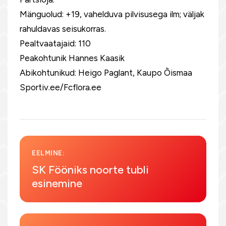
Mänguolud: +19, vahelduva pilvisusega ilm; väljak
rahuldavas seisukorras.
Pealtvaatajaid: 110
Peakohtunik Hannes Kaasik
Abikohtunikud: Heigo Paglant, Kaupo Õismaa
Sportiv.ee/Fcflora.ee
EELMINE:
SK Fööniks noorte tubli
esinemine