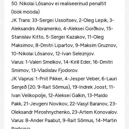
50. Nikolai Lõsanov ei realiseerinud penaltit
(löök mööda)
JK Trans: 33-Sergei Ussoltsev, 2-Oleg Lepik, 3-
Aleksandrs Abramenko, 4-Aleksei Gorðkov, 15-
Stanislav Kitto, 5-Sergei Kazakov, 11-Oleg
Maksimov, 8-Dmitri Lipartov, 9-Maksim Gruznov,
10-Nikolai Lõsanov, 12-Ivan Seleznjov.
Varus: 1-Valeri Smelkov, 14-Kirill Eder, 16-Dmitri
Smirnov, 13-Vladislav Fjodorov.
JK Vaprus: 1-Priit Pikker, 4-Jesper Veber, 6-Lauri
Senjeð (20. 9-Rait Sõrmus), 19-Indrek Joost, 11-
Ivan Velikopolje, 12-Aleksei Galkin, 13-Maido
Pakk, 21-Jevgeni Novikov, 22-Vasyl Baranov, 23-
Oleksandr Miroshnychenko, 23-Artem Konovalov.
Varus: 8-Ander Paabut, 9-Rait Sõrmus, 14-Martin
Partsioja.