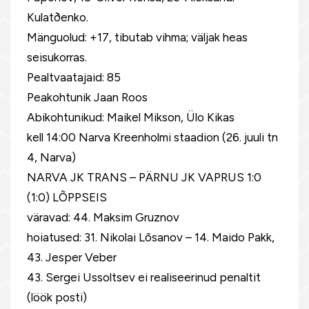
Kulatðenko.
Mänguolud: +17, tibutab vihma; väljak heas
seisukorras.
Pealtvaatajaid: 85
Peakohtunik Jaan Roos
Abikohtunikud: Maikel Mikson, Ülo Kikas
kell 14:00 Narva Kreenholmi staadion (26. juuli tn
4, Narva)
NARVA JK TRANS – PÄRNU JK VAPRUS 1:0
(1:0) LÕPPSEIS
väravad: 44. Maksim Gruznov
hoiatused: 31. Nikolai Lõsanov – 14. Maido Pakk,
43. Jesper Veber
43. Sergei Ussoltsev ei realiseerinud penaltit
(löök posti)