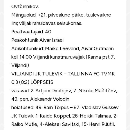
Ovtðinnikov.
Mänguolud: +21, pilvealune päike, tuulevaikne
ilm; väljak rahuldavas seisukorras.
Pealtvaatajaid: 40
Peakohtunik Aivar Israel
Abikohtunikud: Marko Leevand, Aivar Gutmann
kell 14:00 Viljandi kunstmuruväljak (Ranna pst 7,
Viljandi)
VILJANDI JK TULEVIK – TALLINNA FC TVMK
0:3 (0:2) LÕPPSEIS
väravad: 2. Artjom Dmitrijev, 7. Nikolai Maðitðev,
49. pen. Aleksandr Volodin
hoiatused: 49. Rain Tölpus – 87. Vladislav Gussev
JK Tulevik: 1-Kaido Koppel, 26-Heikki Talimaa, 2-
Raiko Mutle, 4-Aleksei Savitski, 15-Henri Rüütli,