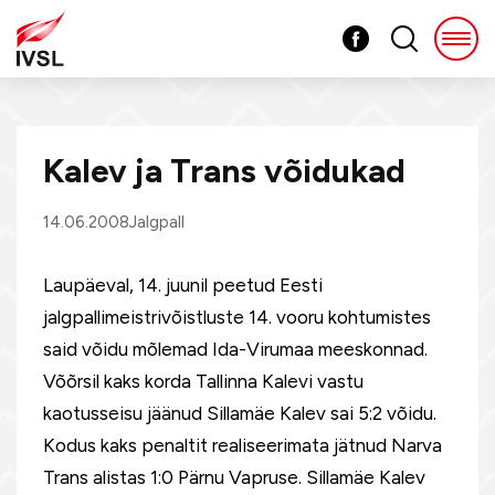
Kalev ja Trans võidukad
14.06.2008
Jalgpall
Laupäeval, 14. juunil peetud Eesti
jalgpallimeistrivõistluste 14. vooru kohtumistes
said võidu mõlemad Ida-Virumaa meeskonnad.
Võõrsil kaks korda Tallinna Kalevi vastu
kaotusseisu jäänud Sillamäe Kalev sai 5:2 võidu.
Kodus kaks penaltit realiseerimata jätnud Narva
Trans alistas 1:0 Pärnu Vapruse. Sillamäe Kalev