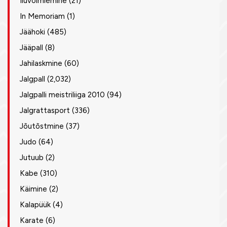
Iluvõimlemine
(21)
In Memoriam
(1)
Jäähoki
(485)
Jääpall
(8)
Jahilaskmine
(60)
Jalgpall
(2,032)
Jalgpalli meistriliiga 2010
(94)
Jalgrattasport
(336)
Jõutõstmine
(37)
Judo
(64)
Jutuub
(2)
Kabe
(310)
Käimine
(2)
Kalapüük
(4)
Karate
(6)