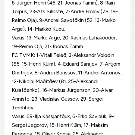
6-Jürgen Henn (46. 21-Joonas Tamm), 8-Rain
Tölpus, 23-Ats Sillaste, 7-Andre Frolov (78. 19-
Reimo Oja), 9-Andrei Savotðkin (52. 13-Marko
Arge), 14-Markko Kudu.
Varus: 13-Marko Arge, 20-Rasmus Luhakooder,
19-Reimo Oja, 21-Joonas Tamm.
FC TVMK: 1-Vitali Teleð, 3-Aleksandr Volodin
(85. 15-Henri Külm), 4-Eduard Sarajev, 7-Artjom
Dmitrijev, 8-Andrei Borissov, 11-Andrei Antonov,
12-Nikolai Maðitðev (81. 25-Aleksandr
Kulatðenko), 16-Markus Jürgenson, 20-Aivar
Anniste, 23-Vladislav Gussev, 29-Sergei
Terehhov.
Varus: 69-Ilja Kassjantðuk, 6-Erko Saviauk, 9-
Sergei Jegorov, 15-Henri Külm, 17-Maksim
Paponov, 18-Oliver Konsa, 25-Aleksandr