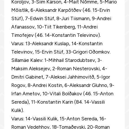
Koroljov, 3-Siim Kärson, 4-Mait Nõmme, 5-Mario
Mõistlik, 6-Aleksandr Karpõtðev (46. 15-Ervin
Stüf), 7-Edwin Stüf, 8-Juri Tiismann, 9-Andrei
Afanassov, 10-Tiit Tikenberg, 11-Andrei
Timofejev (46. 14-Konstantin Televinov).
Varus: 13-Aleksandr Kuslap, 14-Konstantin
Televinov, 15-Ervin Stüf, 33-Grigori Oðomkov.
Sillamäe Kalev: 1-Mihhail Starodubtsev, 3-
Maksim Aleksejev, 2-Roman Nesterovski, 4-
Dmitri Gabinet, 7-Aleksei Jahhimovitð, 5-Igor
Rogov, 8-Andrei Kostin, 6-Aleksandr Gluhno, 9-
Irfan Ametov, 10-Vitali Bolðakov (46. 15-Anton
Sereda), 11-Konstantin Karin (84. 14-Vassili
Kulik).
Varus: 14-Vassili Kulik, 15-Anton Sereda, 16-
Roman Vedehhov, 18-Tomaðevski, 20-Roman