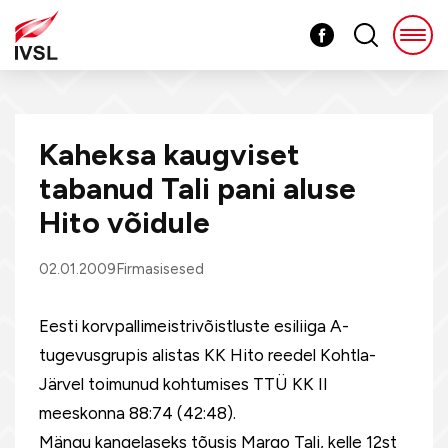
Kaheksa kaugviset
tabanud Tali pani aluse
Hito võidule
02.01.2009
Firmasisesed
Eesti korvpallimeistrivõistluste esiliiga A-
tugevusgrupis alistas KK Hito reedel Kohtla-
Järvel toimunud kohtumises TTÜ KK II
meeskonna 88:74 (42:48).
Mängu kangelaseks tõusis Margo Tali, kelle 12st