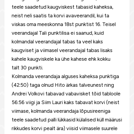
teele saadetud kaugviskest tabasid kaheksa,
neist neli saatis ta korvi avaveerandil, kui ta
viskas oma meeskonna 18st punktist 16. Teisel
veerandajal Tali punktilisa ei saanud, kuid
kolmandal veerandajal tabas ta veel kaks
kaugviset ja viimasel veerandajal tabas lisaks
kahele kaugviskele ka ühe kahese ehk kokku
talt 30 punkti.
Kolmanda veerandaja alguses kaheksa punktiga
(42:50) taga olnud Hito ärkas talveunest ning
Andrei Volkovi tabavad vabavisket tõid tabloole
56:56 viigi ja Siim Lauri kaks tabavat korvi (neist
viimase, kolmanda veerandaja lõpusireeniga
teele saadetud palli lükkasid külalised küll määrusi
rikkudes korvi pealt ära) viisid viimasele suurele