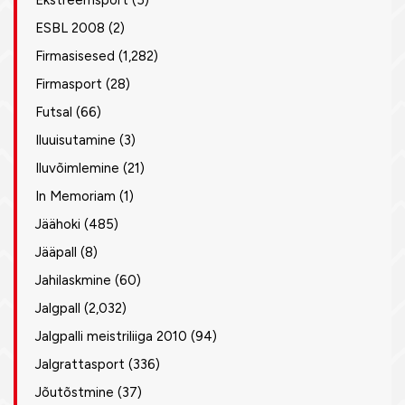
Ekstreemsport
(5)
ESBL 2008
(2)
Firmasisesed
(1,282)
Firmasport
(28)
Futsal
(66)
Iluuisutamine
(3)
Iluvõimlemine
(21)
In Memoriam
(1)
Jäähoki
(485)
Jääpall
(8)
Jahilaskmine
(60)
Jalgpall
(2,032)
Jalgpalli meistriliiga 2010
(94)
Jalgrattasport
(336)
Jõutõstmine
(37)