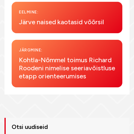
EELMINE:
Järve naised kaotasid võõrsil
JÄRGMINE:
Kohtla-Nõmmel toimus Richard
Roodeni nimelise seeriavõistluse
etapp orienteerumises
Otsi uudiseid