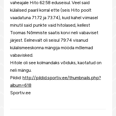
vaheajale Hito 62:58 eduseisul. Veel said
külalised paaril korral ette (seis Hito poolt
vaadatuna 71:72 ja 73:74), kuid kahel viimasel
minutil said punkte vaid hitolased, kellest
Toomas Nõmmiste saatis korvi neli vabaviset
järjest. Eelnevalt oli seisul 79:74 visanud
külalismeeskonna mängija mööda mõlemad
vabavisked.
Hitole oli see kolmandaks võiduks, kaotatud on
neli mängu.
Pildid:
http://pildid.sportiv.ee/thumbnails.php?
album=618
Sportiv.ee