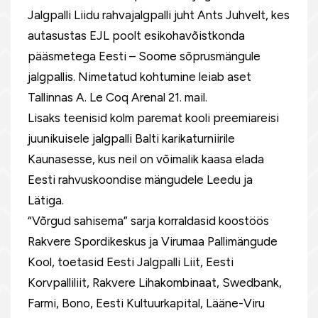
Jalgpalli Liidu rahvajalgpalli juht Ants Juhvelt, kes
autasustas EJL poolt esikohavõistkonda
pääsmetega Eesti – Soome sõprusmängule
jalgpallis. Nimetatud kohtumine leiab aset
Tallinnas A. Le Coq Arenal 21. mail.
Lisaks teenisid kolm paremat kooli preemiareisi
juunikuisele jalgpalli Balti karikaturniirile
Kaunasesse, kus neil on võimalik kaasa elada
Eesti rahvuskoondise mängudele Leedu ja
Lätiga.
“Võrgud sahisema” sarja korraldasid koostöös
Rakvere Spordikeskus ja Virumaa Pallimängude
Kool, toetasid Eesti Jalgpalli Liit, Eesti
Korvpalliliit, Rakvere Lihakombinaat, Swedbank,
Farmi, Bono, Eesti Kultuurkapital, Lääne-Viru