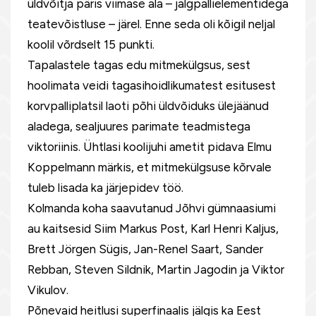
üldvõitja päris viimase ala – jalgpallielementidega
teatevõistluse – järel. Enne seda oli kõigil neljal
koolil võrdselt 15 punkti.
Tapalastele tagas edu mitmekülgsus, sest
hoolimata veidi tagasihoidlikumatest esitusest
korvpalliplatsil laoti põhi üldvõiduks ülejäänud
aladega, sealjuures parimate teadmistega
viktoriinis. Ühtlasi koolijuhi ametit pidava Elmu
Koppelmann märkis, et mitmekülgsuse kõrvale
tuleb lisada ka järjepidev töö.
Kolmanda koha saavutanud Jõhvi gümnaasiumi
au kaitsesid Siim Markus Post, Karl Henri Kaljus,
Brett Jörgen Sügis, Jan-Renel Saart, Sander
Rebban, Steven Sildnik, Martin Jagodin ja Viktor
Vikulov.
Põnevaid heitlusi superfinaalis jälgis ka Eest