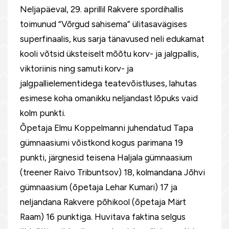
Neljapäeval, 29. aprillil Rakvere spordihallis
toimunud “Võrgud sahisema” ülitasavägises
superfinaalis, kus sarja tänavused neli edukamat
kooli võtsid üksteiselt mõõtu korv- ja jalgpallis,
viktoriinis ning samuti korv- ja
jalgpallielementidega teatevõistluses, lahutas
esimese koha omanikku neljandast lõpuks vaid
kolm punkti.
Õpetaja Elmu Koppelmanni juhendatud Tapa
gümnaasiumi võistkond kogus parimana 19
punkti, järgnesid teisena Haljala gümnaasium
(treener Raivo Tribuntsov) 18, kolmandana Jõhvi
gümnaasium (õpetaja Lehar Kumari) 17 ja
neljandana Rakvere põhikool (õpetaja Märt
Raam) 16 punktiga. Huvitava faktina selgus