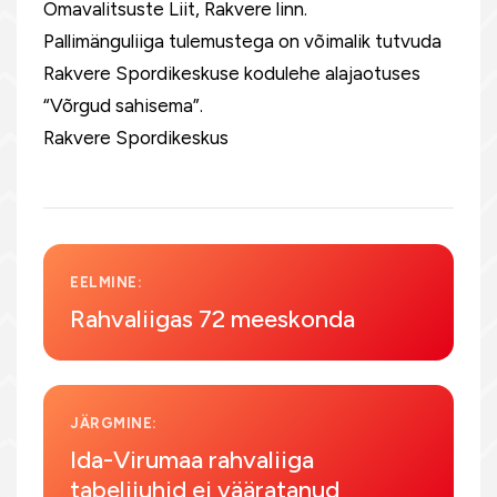
Omavalitsuste Liit, Rakvere linn.
Pallimänguliiga tulemustega on võimalik tutvuda
Rakvere Spordikeskuse kodulehe alajaotuses
“Võrgud sahisema”.
Rakvere Spordikeskus
EELMINE:
Rahvaliigas 72 meeskonda
JÄRGMINE:
Ida-Virumaa rahvaliiga
tabelijuhid ei vääratanud