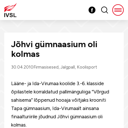
Jõhvi gümnaasium oli
kolmas
30.04.2010
Firmasisesed
,
Jalgpall
,
Koolisport
Lääne- ja Ida-Virumaa koolide 3.-6. klasside
õpilastele korraldatud pallimänguliiga “Võrgud
sahisema” lõppenud hooaja võitjaks krooniti
Tapa gümnaasium, Ida-Virumaalt ainsana
finaalturiirile jõudnud Jõhvi gümnaasium oli
kolmas.