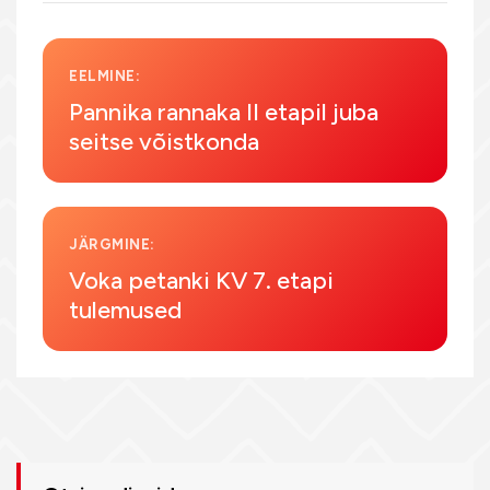
EELMINE:
Pannika rannaka II etapil juba
seitse võistkonda
JÄRGMINE:
Voka petanki KV 7. etapi
tulemused