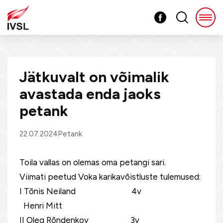
Jätkuvalt on võimalik
avastada enda jaoks
petank
22.07.2024
Petank
Toila vallas on olemas oma petangi sari.
Viimati peetud Voka karikavõistluste tulemused:
I Tõnis Neiland 4v
Henri Mitt
II Oleg Rõndenkov 3v