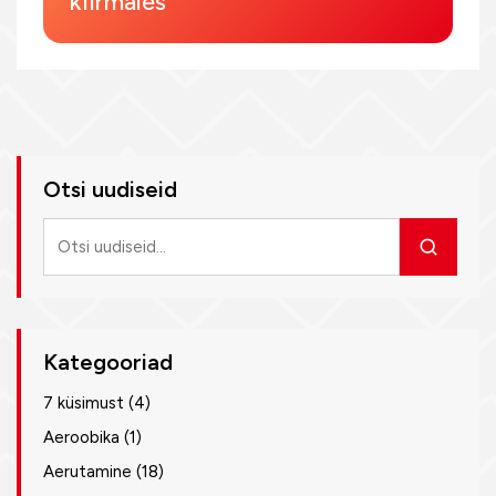
kiirmales
Otsi uudiseid
Otsi
uudiseid
Kategooriad
7 küsimust
(4)
Aeroobika
(1)
Aerutamine
(18)