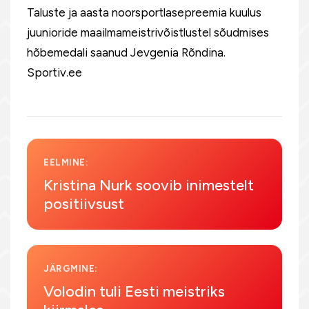
Taluste ja aasta noorsportlasepreemia kuulus
juunioride maailmameistrivõistlustel sõudmises
hõbemedali saanud Jevgenia Rõndina.
Sportiv.ee
EELMINE:
Kristina Nurk soovib inimestelt
positiivsust
JÄRGMINE:
Volodin tuli Eesti meistriks