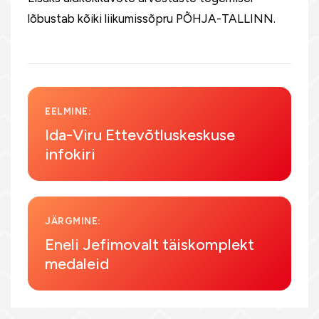
lõbustab kõiki liikumissõpru PÕHJA-TALLINN.
EELMINE:
Ida-Viru Ettevõtluskeskuse
infokiri
JÄRGMINE:
Eneli Jefimovalt täiskomplekt
medaleid