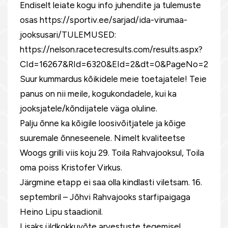
Endiselt leiate kogu info juhendite ja tulemuste
osas https://sportiv.ee/sarjad/ida-virumaa-
jooksusari/TULEMUSED:
https://nelson.racetecresults.com/results.aspx?
CId=16267&RId=6320&EId=2&dt=0&PageNo=2
Suur kummardus kõikidele meie toetajatele! Teie
panus on nii meile, kogukondadele, kui ka
jooksjatele/kõndijatele väga oluline.
Palju õnne ka kõigile loosivõitjatele ja kõige
suuremale õnneseenele. Nimelt kvaliteetse
Woogs grilli viis koju 29. Toila Rahvajooksul, Toila
oma poiss Kristofer Virkus.
Järgmine etapp ei saa olla kindlasti viletsam. 16.
septembril – Jõhvi Rahvajooks starfipaigaga
Heino Lipu staadionil.
Lisaks üldkokkuvõte arvestuste tegemisel