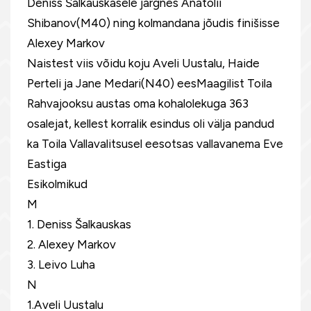
Deniss Šalkauskasele järgnes Anatolii
Shibanov(M40) ning kolmandana jõudis finišisse
Alexey Markov
Naistest viis võidu koju Aveli Uustalu, Haide
Perteli ja Jane Medari(N40) eesMaagilist Toila
Rahvajooksu austas oma kohalolekuga 363
osalejat, kellest korralik esindus oli välja pandud
ka Toila Vallavalitsusel eesotsas vallavanema Eve
Eastiga
Esikolmikud
M
1. Deniss Šalkauskas
2. Alexey Markov
3. Leivo Luha
N
1.Aveli Uustalu