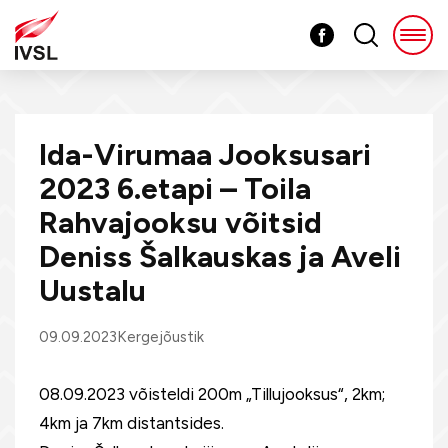
Ida-Virumaa Jooksusari
2023 6.etapi – Toila
Rahvajooksu võitsid
Deniss Šalkauskas ja Aveli
Uustalu
09.09.2023
Kergejõustik
08.09.2023 võisteldi 200m „Tillujooksus“, 2km;
4km ja 7km distantsides.