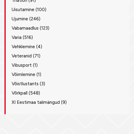
Triatlon
(91)
Uisutamine
(100)
Ujumine
(246)
Vabamaadlus
(123)
Varia
(516)
Vehklemine
(4)
Veteranid
(71)
Vibusport
(1)
Võimlemine
(1)
Võistlustants
(3)
Võrkpall
(548)
XI Eestimaa talimängud
(9)