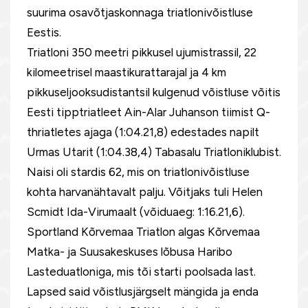
suurima osavõtjaskonnaga triatlonivõistluse
Eestis.
Triatloni 350 meetri pikkusel ujumistrassil, 22
kilomeetrisel maastikurattarajal ja 4 km
pikkuseljooksudistantsil kulgenud võistluse võitis
Eesti tipptriatleet Ain-Alar Juhanson tiimist Q-
thriatletes ajaga (1:04.21,8) edestades napilt
Urmas Utarit (1:04.38,4) Tabasalu Triatloniklubist.
Naisi oli stardis 62, mis on triatlonivõistluse
kohta harvanähtavalt palju. Võitjaks tuli Helen
Scmidt Ida-Virumaalt (võiduaeg: 1:16.21,6).
Sportland Kõrvemaa Triatlon algas Kõrvemaa
Matka- ja Suusakeskuses lõbusa Haribo
Lasteduatloniga, mis tõi starti poolsada last.
Lapsed said võistlusjärgselt mängida ja enda