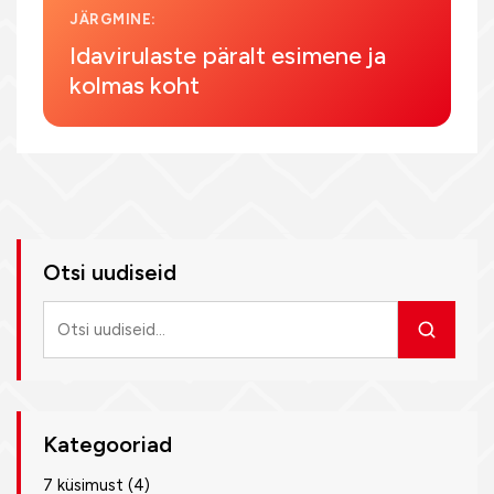
JÄRGMINE:
Idavirulaste päralt esimene ja
kolmas koht
Otsi uudiseid
Otsi
uudiseid
Kategooriad
7 küsimust
(4)