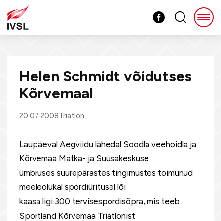
Helen Schmidt võidutses
Kõrvemaal
20.07.2008
Triatlon
Laupäeval Aegviidu lähedal Soodla veehoidla ja
Kõrvemaa Matka- ja Suusakeskuse
ümbruses suurepärastes tingimustes toimunud
meeleolukal spordiüritusel lõi
kaasa ligi 300 tervisespordisõpra, mis teeb
Sportland Kõrvemaa Triatlonist