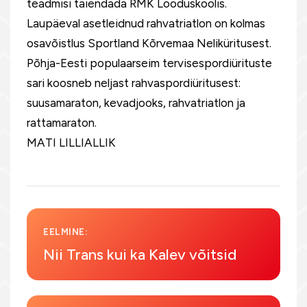
teadmisi täiendada RMK Looduskoolis.
Laupäeval asetleidnud rahvatriatlon on kolmas
osavõistlus Sportland Kõrvemaa Neliküritusest.
Põhja-Eesti populaarseim tervisespordiürituste
sari koosneb neljast rahvaspordiüritusest:
suusamaraton, kevadjooks, rahvatriatlon ja
rattamaraton.
MATI LILLIALLIK
EELMINE:
Nii Trans kui ka Kalev võitsid