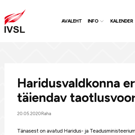
AVALEHT
INFO
KALENDER
Haridusvaldkonna era
täiendav taotlusvoo
20.05.2020
Raha
Tänasest on avatud Haridus- ja Teadusministeeriumi