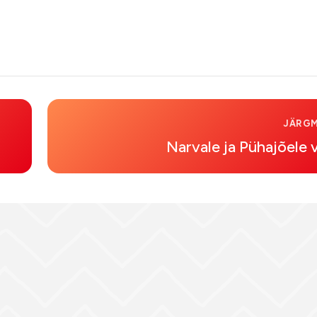
JÄRGM
Narvale ja Pühajõele 