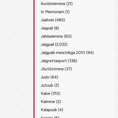
Iluvõimlemine
(21)
In Memoriam
(1)
Jäähoki
(485)
Jääpall
(8)
Jahilaskmine
(60)
Jalgpall
(2,032)
Jalgpalli meistriliiga 2010
(94)
Jalgrattasport
(336)
Jõutõstmine
(37)
Judo
(64)
Jutuub
(2)
Kabe
(310)
Käimine
(2)
Kalapüük
(4)