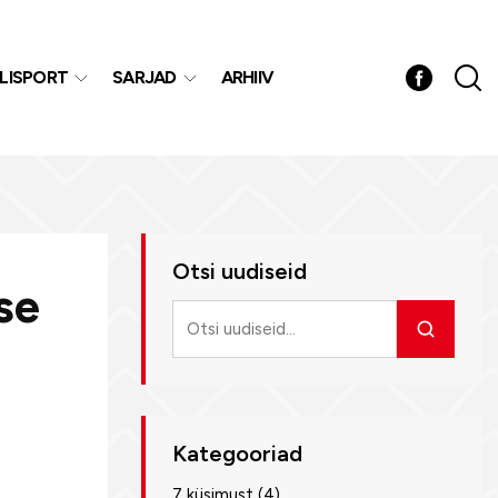
LISPORT
SARJAD
ARHIIV
Otsi uudiseid
se
Otsi
uudiseid
Kategooriad
7 küsimust
(4)