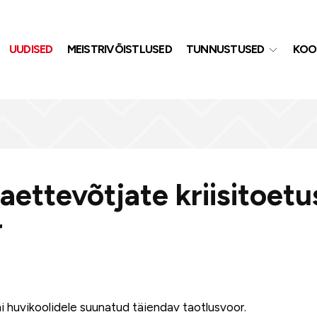
UUDISED
MEISTRIVÕISTLUSED
TUNNUSTUSED
KOO
ettevõtjate kriisitoetu
r
 huvikoolidele suunatud täiendav taotlusvoor.