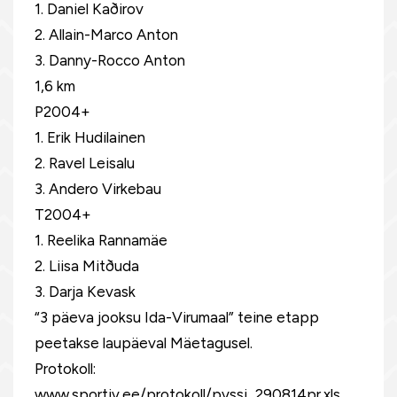
1. Daniel Kaðirov
2. Allain-Marco Anton
3. Danny-Rocco Anton
1,6 km
P2004+
1. Erik Hudilainen
2. Ravel Leisalu
3. Andero Virkebau
T2004+
1. Reelika Rannamäe
2. Liisa Mitðuda
3. Darja Kevask
“3 päeva jooksu Ida-Virumaal” teine etapp
peetakse laupäeval Mäetagusel.
Protokoll:
www.sportiv.ee/protokoll/pyssi_290814pr.xls