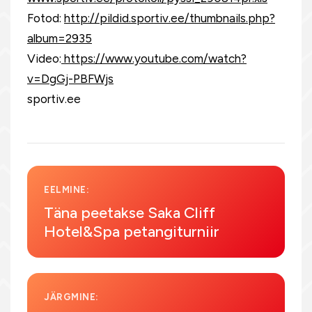
Fotod:
http://pildid.sportiv.ee/thumbnails.php?
album=2935
Video:
https://www.youtube.com/watch?
v=DgGj-PBFWjs
sportiv.ee
EELMINE:
Täna peetakse Saka Cliff
Hotel&Spa petangiturniir
JÄRGMINE: