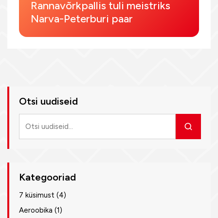
Rannavõrkpallis tuli meistriks
Narva-Peterburi paar
Otsi uudiseid
Otsi
uudiseid
Kategooriad
7 küsimust
(4)
Aeroobika
(1)