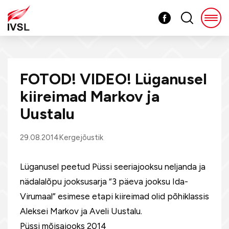
FOTOD! VIDEO! Lüganusel
kiireimad Markov ja
Uustalu
29.08.2014
Kergejõustik
Lüganusel peetud Püssi seeriajooksu neljanda ja
nädalalõpu jooksusarja “3 päeva jooksu Ida-
Virumaal” esimese etapi kiireimad olid põhiklassis
Aleksei Markov ja Aveli Uustalu.
Püssi mõisajooks 2014