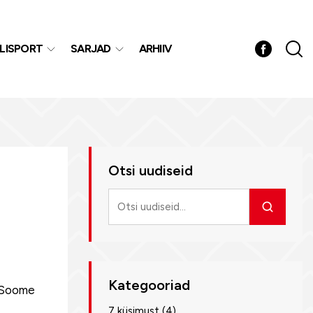
LISPORT
SARJAD
ARHIIV
Otsi uudiseid
Otsi
uudiseid
Kategooriad
. Soome
7 küsimust
(4)