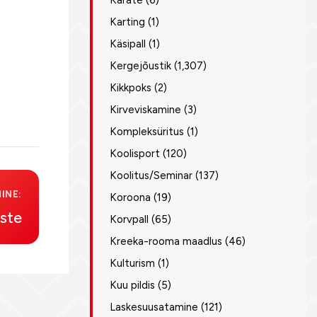
Karate
(6)
Karting
(1)
Käsipall
(1)
Kergejõustik
(1,307)
Kikkpoks
(2)
Kirveviskamine
(3)
Kompleksüritus
(1)
Koolisport
(120)
Koolitus/Seminar
(137)
INE:
Koroona
(19)
aste
Korvpall
(65)
Kreeka-rooma maadlus
(46)
Kulturism
(1)
Kuu pildis
(5)
Laskesuusatamine
(121)