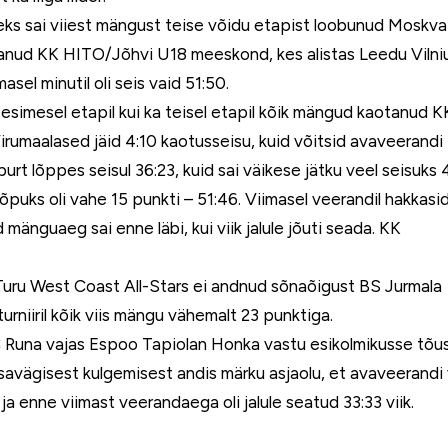
useks sai viiest mängust teise võidu etapist loobunud Mosk
nud KK HITO/Jõhvi U18 meeskond, kes alistas Leedu Vilni
l minutil oli seis vaid 51:50.
ii esimesel etapil kui ka teisel etapil kõik mängud kaotanud K
maalased jäid 4:10 kaotusseisu, kuid võitsid avaveerandi 1
urt lõppes seisul 36:23, kuid sai väikese jätku veel seisuks 
puks oli vahe 15 punkti – 51:46. Viimasel veerandil hakkasi
mänguaeg sai enne läbi, kui viik jalule jõuti seada. KK
Turu West Coast All-Stars ei andnud sõnaõigust BS Jurmala
urniiril kõik viis mängu vähemalt 23 punktiga.
C Runa vajas Espoo Tapiolan Honka vastu esikolmikusse tõu
savägisest kulgemisest andis märku asjaolu, et avaveerandi 
ja enne viimast veerandaega oli jalule seatud 33:33 viik.