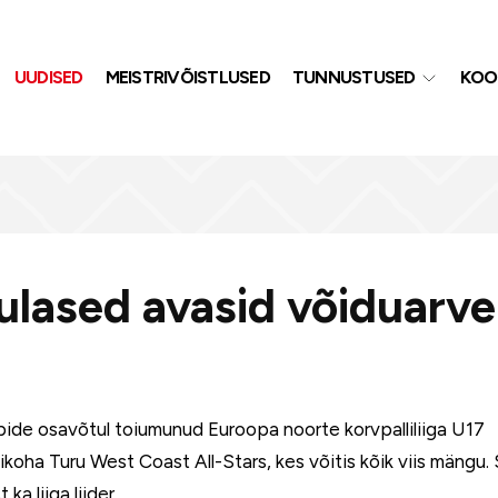
UUDISED
MEISTRIVÕISTLUSED
TUNNUSTUSED
KOO
ulased avasid võiduarve
ubide osavõtul toiumunud Euroopa noorte korvpalliliiga U17
esikoha Turu West Coast All-Stars, kes võitis kõik viis mängu
a liiga liider.