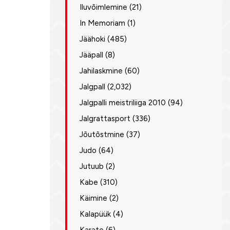
Iluvõimlemine
(21)
In Memoriam
(1)
Jäähoki
(485)
Jääpall
(8)
Jahilaskmine
(60)
Jalgpall
(2,032)
Jalgpalli meistriliiga 2010
(94)
Jalgrattasport
(336)
Jõutõstmine
(37)
Judo
(64)
Jutuub
(2)
Kabe
(310)
Käimine
(2)
Kalapüük
(4)