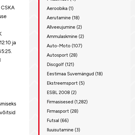
va CSKA
Aeroobika
(1)
use
Aerutamine
(18)
Allveeujumine
(2)
K
Ammulaskmine
(2)
2:10 ja
Auto-Moto
(107)
45:25.
Autosport
(28)
d
Discgolf
(121)
Eestimaa Suvemängud
(18)
Ekstreemsport
(5)
ESBL 2008
(2)
Firmasisesed
(1,282)
smiseks
Firmasport
(28)
võitsid
Futsal
(66)
Iluuisutamine
(3)