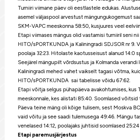
Turniiri viimane päev oli eestlastele edukas. Alust
asemel väljaspool arvestust mängungukogemust saa
SKM-VAPC meeskonna 58:50, kusjuures veel eelviimase
Etapi viimases mängus olid vastamisi turniiril seni n
HITO/sPORTKUNDA ja Kaliningradi SDJSOR nr 9. Viru
poolaja 32:23. Hitolaste kaotusseisust alanud 14:0 sp
Seejärel mängupilt võrdsustus ja Kolmanda verandi lõ
Kaliningradi mehed vahet vaikselt tagasi võtma, kuid 
HITO/sPORTKUNDA sai tabelisse võidu 67:62.
Etapi võitja selgus pühapäeva avakohtumises, kus 
meeskonnale, kes alistati 85:40. Soomlased võitsid t
Päeva teine mäng oli kõige tulisem, sest Moskva B
vaid võitu ja see saadi tulemusega 49:46. Mängu ta
venelased 14:12, poolajaks juhtisid soomlased 25:24 
Etapi paremusjärjestus