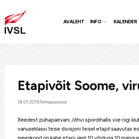
AVALEHT
INFO
KALENDER
Etapivõit Soome, vir
18.01.2015
Firmasisesed
Reedest pühapäevani Jõhvi spordihallis viie riigi kl
vanuseklassi teise divisjoni teisel etapil saavutas 
meeskond on kahe etapi järel 10 võiduga 10 mängust k