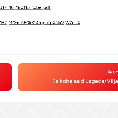
_U17_16_180115_tabel.pdf
=PLZHZjMQm-5E0kX14rqpcfpXNxVjW7r-zX
JÄRGM
Esikoha said Lageda/Vilj