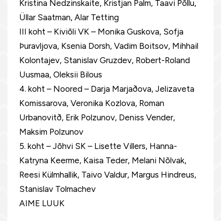
Kristina Nedzinskaite, Kristjan Palm, Taavi Põllu,
Üllar Saatman, Alar Tetting
III koht – Kiviõli VK – Monika Guskova, Sofja
Þuravljova, Ksenia Dorsh, Vadim Boitsov, Mihhail
Kolontajev, Stanislav Gruzdev, Robert-Roland
Uusmaa, Oleksii Bilous
4. koht – Noored – Darja Marjaðova, Jelizaveta
Komissarova, Veronika Kozlova, Roman
Urbanovitð, Erik Polzunov, Deniss Vender,
Maksim Polzunov
5. koht – Jõhvi SK – Lisette Villers, Hanna-
Katryna Keerme, Kaisa Teder, Melani Nõlvak,
Reesi Külmhallik, Taivo Valdur, Margus Hindreus,
Stanislav Tolmachev
AIME LUUK