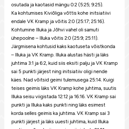
osutada ja kaotasid mängu 0:2 (5:25; 9:25).
Ka kohtumises Kiviõliga võttis kohe initsiatiivi
endale VK Kramp ja võitis 2:0 (25:17; 25:16).
Kohtumine Illuka ja Jõhvi vahel oli samuti
ühepoolne – Illuka võitis 2:0 (25:9; 25:11).
Järgmisena kohtusid kaks kaotuseta võistkonda
– Illuka ja VK Kramp. Illuka alustas hästi ja läks
juhtima 3:1 ja 6:2, kuid siis eksiti palju ja VK Kramp
sai 5 punkti järjest ning initsiatiiv oligi nende
käes. Nad võitsid geimi tulemusega 25:14. Kuigi
teises geimis läks VK Kramp kohe juhtima, suutis
Illuka seisu viigistada 12:12 ja 16:16. VK Kramp sai
punkti ja Illuka kaks punkti ning läks esimest
korda selles geimis ka juhtima. VK Kramp sai 3
punkti järjest ja läks uuesti juhtima, kuid Illuka