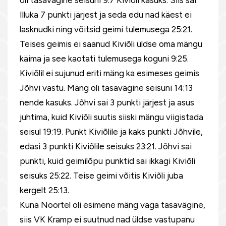
oli tasavägine seisuni 9:7 Kiviõli kasuks. Siis sai
Illuka 7 punkti järjest ja seda edu nad käest ei
lasknudki ning võitsid geimi tulemusega 25:21.
Teises geimis ei saanud Kiviõli üldse oma mängu
käima ja see kaotati tulemusega koguni 9:25.
Kiviõlil ei sujunud eriti mäng ka esimeses geimis
Jõhvi vastu. Mäng oli tasavägine seisuni 14:13
nende kasuks. Jõhvi sai 3 punkti järjest ja asus
juhtima, kuid Kiviõli suutis siiski mängu viigistada
seisul 19:19. Punkt Kiviõlile ja kaks punkti Jõhvile,
edasi 3 punkti Kiviõlile seisuks 23:21. Jõhvi sai
punkti, kuid geimilõpu punktid sai ikkagi Kiviõli
seisuks 25:22. Teise geimi võitis Kiviõli juba
kergelt 25:13.
Kuna Noortel oli esimene mäng väga tasavägine,
siis VK Kramp ei suutnud nad üldse vastupanu