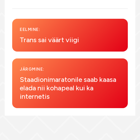
EELMINE:
Trans sai väärt viigi
JÄRGMINE:
Staadionimaratonile saab kaasa
elada nii kohapeal kui ka
internetis