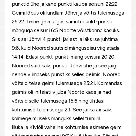
punktid ühe ja kahe punkti kaupa seisuni 22:22.
Geimi lõpus oli kindlam Jõhvi ja võitis tulemusega
25:22. Teine geim algas samuti punkt-punkti
mänguga seisuni 6:5 Noorte võistkonna kasuks.
Siis sai Jõhvi 4 punkti järjest ja läks ise juhtima
9:6, kuid Noored suutsid mänguseisu viigistada
14:14. Edasi punkt-punkti mäng seisuni 20:20.
Noored said kaks punkti, Jõhvi ühe ja see jäigi
nende viimaseks punktiks selles geimis. Noored
võitsid teise geimi tulemusega 25:21. Kolmandas
geimis oli initsiatiiv juba Noorte käes ja nad
võitsid selle tulemusega 15:6 ning ühtlasi
kohtumise tulemusega 2:1. See jäi ka ainsaks
kolmegeimiliseks mänguks sellel turniiril.
Illuka ja Kiviõli vaheline kohtumise esimene geim