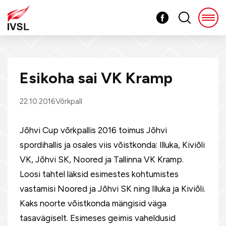
Esikoha sai VK Kramp
22.10.2016
Võrkpall
Jõhvi Cup võrkpallis 2016 toimus Jõhvi
spordihallis ja osales viis võistkonda: Illuka, Kiviõli
VK, Jõhvi SK, Noored ja Tallinna VK Kramp.
Loosi tahtel läksid esimestes kohtumistes
vastamisi Noored ja Jõhvi SK ning Illuka ja Kiviõli.
Kaks noorte võistkonda mängisid väga
tasavägiselt. Esimeses geimis vaheldusid