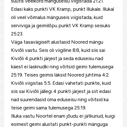
suutis veelkord mänguseisu viigistada 21:21.
Edasi kaks punkti VK Kramp, punkt Illukale. Illukal
oli veel võimalus mänguseis viigistada, kuid
serviviga ja geimilõpu punkt VK Kramp seisuks
25:23.
Väga tasavägiselt alustasid Noored mängu
Kiviõli vastu. Seis oli viigiline 8:8, kuid siis sai
Kiviõli 4 punkti järjest ja seda eduseisu nad
käest ei lasknudki ning võitsid geimi tulemusega
25:19. Teises geimis läksid Noored juhtima 4:2.
Kiviõli viigistas 5:5. Edasi vahetati punkte, kuid
siis sai Kiviõli jällegi 4 punkti järjest ja siit edasi
nad suurendasid oma eduseisu ning võitsid ka
teise geimi sama tulemusega 25:19.
Illuka vastu Noortel enam jõudu ei jätkunud, kuigi
esimest geimi alustati punkt-punkti mänguga