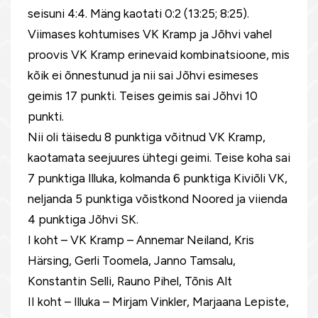
seisuni 4:4. Mäng kaotati 0:2 (13:25; 8:25).
Viimases kohtumises VK Kramp ja Jõhvi vahel
proovis VK Kramp erinevaid kombinatsioone, mis
kõik ei õnnestunud ja nii sai Jõhvi esimeses
geimis 17 punkti. Teises geimis sai Jõhvi 10
punkti.
Nii oli täisedu 8 punktiga võitnud VK Kramp,
kaotamata seejuures ühtegi geimi. Teise koha sai
7 punktiga Illuka, kolmanda 6 punktiga Kiviõli VK,
neljanda 5 punktiga võistkond Noored ja viienda
4 punktiga Jõhvi SK.
I koht – VK Kramp – Annemar Neiland, Kris
Härsing, Gerli Toomela, Janno Tamsalu,
Konstantin Selli, Rauno Pihel, Tõnis Alt
II koht – Illuka – Mirjam Vinkler, Marjaana Lepiste,