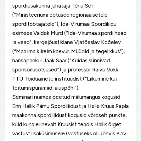
spordiosakonna juhataja Tõnu Seil
(“Ministeeriumi ootused regionaalsetele
sporditöötajatele”), Ida-Virumaa Spordiliidu
esimees Valdek Murd (“Ida-Virumaa spordi head
ja vead”, kergejõustiklane Vjatðeslav Koðelev
(“Maailma kiireim kaevur. Müüdid ja tegelikkus”),
hansapankur Jaak Saar (“Kuidas sünnivad
sponsorlusotsused”) ja professor Raivo Vokk
TTÜ Toiduainete instituudist (“Liikumine kui
toitumispüramiidi aluspõhi”).
Seminari raames peetud mälumängus kogusid
Enn Hallik Pärnu Spordiliidust ja Helle Kruus Rapla
maakonna spordiliidust kogusid võrdselt punkte,
kuid kuna erinevalt Kruusist teadis Hallik õiget
vastust lisaküsimusele (vastuseks oli Jõhvis elav