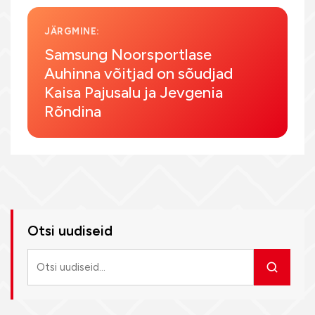
JÄRGMINE:
Samsung Noorsportlase
Auhinna võitjad on sõudjad
Kaisa Pajusalu ja Jevgenia
Rõndina
Otsi uudiseid
Otsi
uudiseid