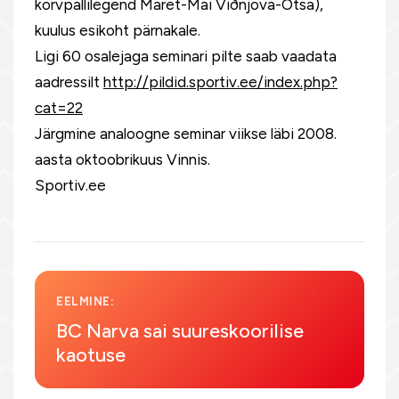
korvpallilegend Maret-Mai Viðnjova-Otsa),
kuulus esikoht pärnakale.
Ligi 60 osalejaga seminari pilte saab vaadata
aadressilt
http://pildid.sportiv.ee/index.php?
cat=22
Järgmine analoogne seminar viikse läbi 2008.
aasta oktoobrikuus Vinnis.
Sportiv.ee
EELMINE:
BC Narva sai suureskoorilise
kaotuse