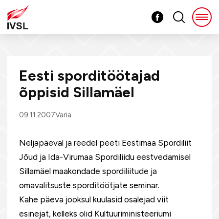
Eesti sporditöötajad
õppisid Sillamäel
09.11.2007
Varia
Neljapäeval ja reedel peeti Eestimaa Spordiliit
Jõud ja Ida-Virumaa Spordiliidu eestvedamisel
Sillamäel maakondade spordiliitude ja
omavalitsuste sporditöötjate seminar.
Kahe päeva jooksul kuulasid osalejad viit
esinejat, kelleks olid Kultuuriministeeriumi