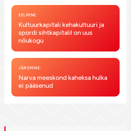
EELMINE:
Kultuurkapitali kehakultuuri ja
spordi sihtkapitalil on uus
nõukogu
JÄRGMINE:
Narva meeskond kaheksa hulka
ei pääsenud