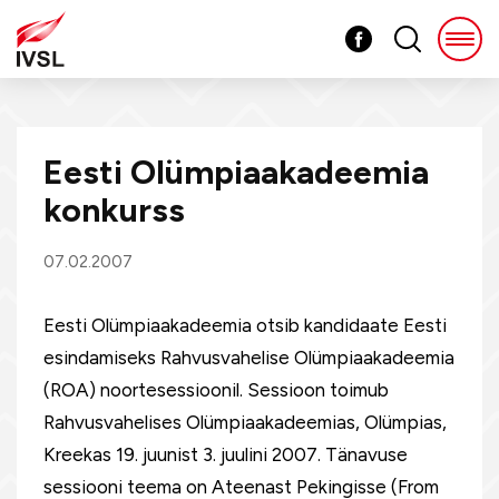
Eesti Olümpiaakadeemia
konkurss
07.02.2007
Eesti Olümpiaakadeemia otsib kandidaate Eesti
esindamiseks Rahvusvahelise Olümpiaakadeemia
(ROA) noortesessioonil. Sessioon toimub
Rahvusvahelises Olümpiaakadeemias, Olümpias,
Kreekas 19. juunist 3. juulini 2007. Tänavuse
sessiooni teema on Ateenast Pekingisse (From