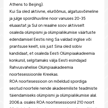
Athens to Beijing).
Kui Sa oled aktiivne, elurõõmus, algatusvõimeline
ja julge spordihuviline noor vanuses 20-35
eluaastat ja Sul on reaalne soov aktiivselt
osaleda olümpismi ja olümpialiikumise väärtuste
edendamisel Eestis ning Sa valdad inglise või
prantsuse keelt, siis just Sina oled sobiv
kandidaat, et osaleda Eesti Olümpiaakadeemia
konkursil, selgitamaks välja Eesti esindajad
Rahvusvahelise Olümpiaakadeemia
noortesessioonile Kreekas.
ROA noortesessioon on mõeldud spordiga
seotud noortele nende akadeemiliste teadmiste
täiendamiseks olümpismi ja olümpialiikumise alal.
2006.a. osales ROA noortesessioonil 210 noort