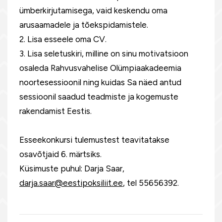
ümberkirjutamisega, vaid keskendu oma
arusaamadele ja tõekspidamistele.
2. Lisa esseele oma CV.
3. Lisa seletuskiri, milline on sinu motivatsioon
osaleda Rahvusvahelise Olümpiaakadeemia
noortesessioonil ning kuidas Sa näed antud
sessioonil saadud teadmiste ja kogemuste
rakendamist Eestis.
Esseekonkursi tulemustest teavitatakse
osavõtjaid 6. märtsiks.
Küsimuste puhul: Darja Saar,
darja.saar@eestipoksiliit.ee
, tel 55656392.