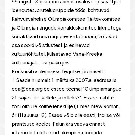
99 riigist. Sessiooni raames osalevad osavõtjad
loengutes, arutelugruppide töös, kohtuvad
Rahvusvahelise Olümpiakomitee Täitevkomitee
ja Olümpiamängude korralduskomitee liikmetega,
korraldavad oma riigi presentatsiooni, võtavad
osa spordivõistlustest ja esinevad
kultuuriõhtutel, külastavad Vana-Kreeka
kultuuriajaloolisi paiku jms.
Konkursil osalemiseks tegutse järgmiselt:
1. Saada hiljemalt 1. märtsiks 2007.a. aadressile
eoa@eoa.org.ee
essee teemal “Olümpiamängud
21. sajandil – kellele ja milleks?”. Essee maht ei
tohi olla üle kolme lehekülje (Times New Roman,
ðrifti suurus 12). Essee võib olla eesti, inglise või
prantsuse keeles. Palun ära vaeva ennast
internetist üldtuntud olümpismi teeside