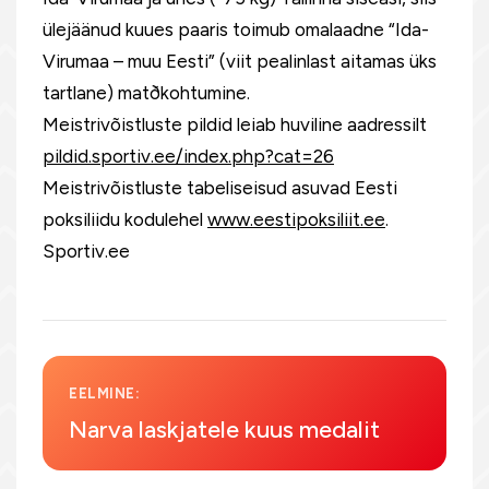
ülejäänud kuues paaris toimub omalaadne “Ida-
Virumaa – muu Eesti” (viit pealinlast aitamas üks
tartlane) matðkohtumine.
Meistrivõistluste pildid leiab huviline aadressilt
pildid.sportiv.ee/index.php?cat=26
Meistrivõistluste tabeliseisud asuvad Eesti
poksiliidu kodulehel
www.eestipoksiliit.ee
.
Sportiv.ee
EELMINE:
Narva laskjatele kuus medalit