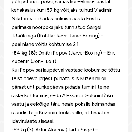
põhjustanud poksi, samas kui eelmisel aastal
kehakaalus kuni 57 kg võitjaks tulnud Vladimir
Nikiforov oli hädas eelmise aasta Eestis
parimaks noorpoksijaks tunnistud Sergei
Tðaðkiniga (Kohtla-Järve Järve Boxing) –
pealinlane võitis kohtumise 2:1.
-64 kg (8):
Dmitri Popov (Järve-Boxing) – Erik
Kuzenin (Jõhvi Loit)
Kui Popov sai laupäeval vastase loobumise tõttu
teist päeva järjest puhata, siis Kuzeninil oli
pärast üht puhkepäeva pidada turniiril teine
raske kohtumine, seda Aleksandr Solonintðiku
vastu ja eelkõige tänu heale poksile kolmandas
raundis tegi Kuzenin teoks selle, et finaal on
idavirulaste siseasi.
-69 kg (3): Artur Akavov (Tartu Sirge) –