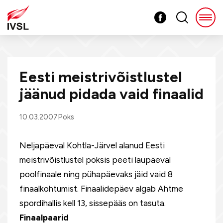
Eesti meistrivõistlustel
jäänud pidada vaid finaalid
10.03.2007
Poks
Neljapäeval Kohtla-Järvel alanud Eesti
meistrivõistlustel poksis peeti laupäeval
poolfinaale ning pühapäevaks jäid vaid 8
finaalkohtumist. Finaalidepäev algab Ahtme
spordihallis kell 13, sissepääs on tasuta.
Finaalpaarid