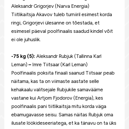
Aleksandr Grigorjev (Narva Energia)
Tiitlikaitsja Akavov tuleb turniiril esimest korda
ringi, Grigorjevi ülesanne on tõestada, et
esimesel päeval poolfinaalis saadud kindel võit
ei ole juhuslik.
-75 kg (5):
Aleksandr Rubjuk (Tallinna Karl
Leman)
–
Imre Tiitsaar (Karl Leman)
Poolfinaalis poksita finaali saanud Tiitsaar peab
näitama, kas ta on viimaste aastate selle
kehakaalu valitsejale Rubjukile samaväärne
vastane kui Artjom Fjodorov (Energia), kes
poolfinaalis pani tiitlikaitsja mitu korda väga
ebamugavasse seisu. Samas näitas Rubjuk oma
ilusate löökideseeriatega, et ka tänavu on ta üks