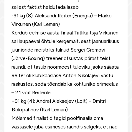
sellest faktist heidutada laseb.
-91 kg (8): Aleksandr Reiter (Energia) – Marko
Virkunen (Karl Leman)
Kordub eelmise aasta finaal.Tiitlikaitsja Virkunen
sai laupäeval õhtule kergemalt, sest jaanuarikuus
juunioride meistriks tulnud Sergei Gromovi
(Järve-Boxing) treener otsustas pärast teist
raundi, et tasub noormeest tuleviku jaoks säästa.
Reiter oli klubikaaslase Anton Nikolajevi vastu
raskustes, seda tõendab ka kohtunike erimeelus
– 2:1 võit Reiterile.
+91 kg (4): Andrei Aleksejev (Loit) – Dmitri
Ðolopahhov (Karl Leman)
Mõlemad finalistid tegid poolfinaalis oma
vastasele juba esimeses raundis selgeks, et nad