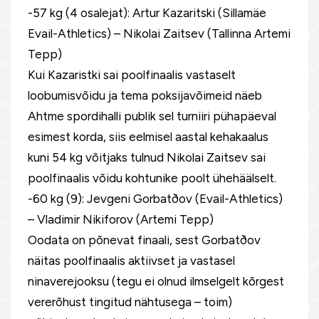
-57 kg (4 osalejat): Artur Kazaritski (Sillamäe
Evail-Athletics) – Nikolai Zaitsev (Tallinna Artemi
Tepp)
Kui Kazaristki sai poolfinaalis vastaselt
loobumisvõidu ja tema poksijavõimeid näeb
Ahtme spordihalli publik sel turniiri pühapäeval
esimest korda, siis eelmisel aastal kehakaalus
kuni 54 kg võitjaks tulnud Nikolai Zaitsev sai
poolfinaalis võidu kohtunike poolt ühehäälselt.
-60 kg (9): Jevgeni Gorbatðov (Evail-Athletics)
– Vladimir Nikiforov (Artemi Tepp)
Oodata on põnevat finaali, sest Gorbatðov
näitas poolfinaalis aktiivset ja vastasel
ninaverejooksu (tegu ei olnud ilmselgelt kõrgest
vererõhust tingitud nähtusega – toim)