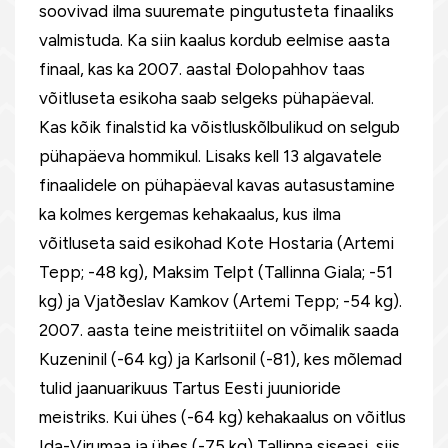
soovivad ilma suuremate pingutusteta finaaliks
valmistuda. Ka siin kaalus kordub eelmise aasta
finaal, kas ka 2007. aastal Ðolopahhov taas
võitluseta esikoha saab selgeks pühapäeval.
Kas kõik finalstid ka võistluskõlbulikud on selgub
pühapäeva hommikul. Lisaks kell 13 algavatele
finaalidele on pühapäeval kavas autasustamine
ka kolmes kergemas kehakaalus, kus ilma
võitluseta said esikohad Kote Hostaria (Artemi
Tepp; -48 kg), Maksim Telpt (Tallinna Giala; -51
kg) ja Vjatðeslav Kamkov (Artemi Tepp; -54 kg).
2007. aasta teine meistritiitel on võimalik saada
Kuzeninil (-64 kg) ja Karlsonil (-81), kes mõlemad
tulid jaanuarikuus Tartus Eesti juunioride
meistriks. Kui ühes (-64 kg) kehakaalus on võitlus
Ida-Virumaa ja ühes (-75 kg) Tallinna siseasi, siis