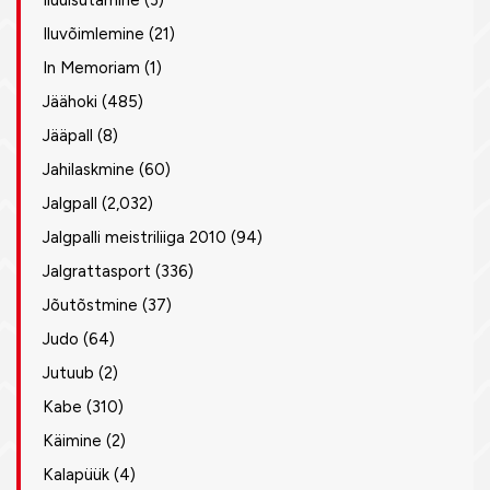
Iluuisutamine
(3)
Iluvõimlemine
(21)
In Memoriam
(1)
Jäähoki
(485)
Jääpall
(8)
Jahilaskmine
(60)
Jalgpall
(2,032)
Jalgpalli meistriliiga 2010
(94)
Jalgrattasport
(336)
Jõutõstmine
(37)
Judo
(64)
Jutuub
(2)
Kabe
(310)
Käimine
(2)
Kalapüük
(4)