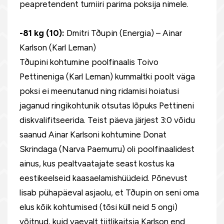
peapretendent turniiri parima poksija nimele.
-81 kg (10):
Dmitri Tðupin (Energia) – Ainar
Karlson (Karl Leman)
Tðupini kohtumine poolfinaalis Toivo
Pettineniga (Karl Leman) kummaltki poolt väga
poksi ei meenutanud ning ridamisi hoiatusi
jaganud ringikohtunik otsutas lõpuks Pettineni
diskvalifitseerida. Teist päeva järjest 3:0 võidu
saanud Ainar Karlsoni kohtumine Donat
Skrindaga (Narva Paemurru) oli poolfinaalidest
ainus, kus pealtvaatajate seast kostus ka
eestikeelseid kaasaelamishüüdeid. Põnevust
lisab pühapäeval asjaolu, et Tðupin on seni oma
elus kõik kohtumised (tõsi küll neid 5 ongi)
võitnud, kuid vaevalt tiitlikaitsja Karlson end