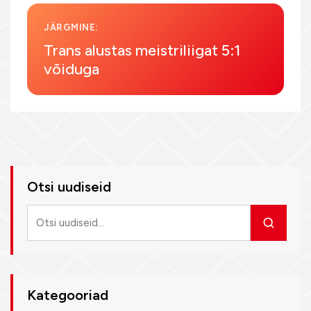
JÄRGMINE:
Trans alustas meistriliigat 5:1
võiduga
Otsi uudiseid
Otsi
uudiseid
Kategooriad