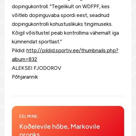
dopingukontroll. “Tegelikult on WDFPF, kes
võitleb dopinguvaba spordi eest, seadnud
dopingukontrolli kohustuslikuks tingimuseks.
Kõigil võistlustel peab kontrollima vähemalt iga
kümnendat sportlast.”
Pildid:
http://pildid.sportiv.ee/thumbnails.php?
album=832
ALEKSEI FJODOROV
Põhjarannik
EELMINE:
Koðelevile hõbe, Markovile
pronks