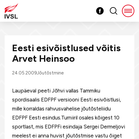
Eesti esivõistlused võitis
Arvet Heinsoo
24.05.2009
Jõutõstmine
Laupäeval peeti Jõhvi vallas Tammiku
spordisaalis EDFPF versiooni Eesti esivõistlusi,
mille korraldas rahvusvahelise jõutõsteliidu
EDFPF Eesti esindus.Turniiril osales kõigest 10
sportlast, mis EDFPFi esindaja Sergei Dermeljovi
meelest ei anna huvist jõutõstmise vastu õiget