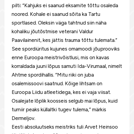
pilti: “Kahjuks ei saanud eksamite tõttu osaleda
noored. Kohale ei saanud sõita ka Tartu
sportlased. Oleksin väga tahtnud siin näha
kohaliku jõutõstmise veterani Valdur
Paavilainenit, kes jättis trauma tõttu tulemata.”
See spordiüritus kujunes omamoodi jõuprooviks
enne Euroopa meistrivõistlusi, mis on kavas
korraldada juuni lõpus samuti Ida-Virumaal, nimelt
Ahtme spordihallis. “Mitu riiki on juba
osalemissoovi saatnud. Kõige lihtsam on
Euroopa Liidu atleetidega, kes ei vaja viisat.
Osalejate lõplik koosseis selgub mai lõpus, kuid
turniir peaks küllaltki tugev tulema,” märkis
Dermeljov.
Eesti absoluutseks meistriks tuli Arvet Heinsoo