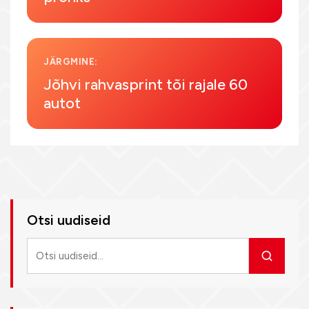
JÄRGMINE:
Jõhvi rahvasprint tõi rajale 60
autot
Otsi uudiseid
Otsi
uudiseid