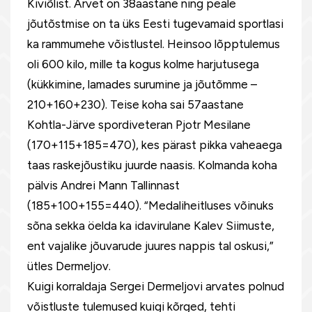
Kiviõlist. Arvet on 38aastane ning peale
jõutõstmise on ta üks Eesti tugevamaid sportlasi
ka rammumehe võistlustel. Heinsoo lõpptulemus
oli 600 kilo, mille ta kogus kolme harjutusega
(kükkimine, lamades surumine ja jõutõmme –
210+160+230). Teise koha sai 57aastane
Kohtla-Järve spordiveteran Pjotr Mesilane
(170+115+185=470), kes pärast pikka vaheaega
taas raskejõustiku juurde naasis. Kolmanda koha
pälvis Andrei Mann Tallinnast
(185+100+155=440). “Medaliheitluses võinuks
sõna sekka öelda ka idavirulane Kalev Siimuste,
ent vajalike jõuvarude juures nappis tal oskusi,”
ütles Dermeljov.
Kuigi korraldaja Sergei Dermeljovi arvates polnud
võistluste tulemused kuigi kõrged, tehti