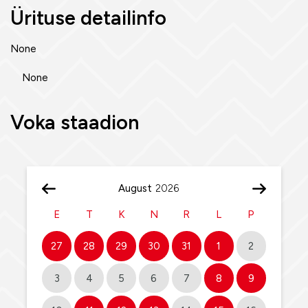
Ürituse detailinfo
None
None
Voka staadion
August
E
T
K
N
R
L
P
27
28
29
30
31
1
2
3
4
5
6
7
8
9