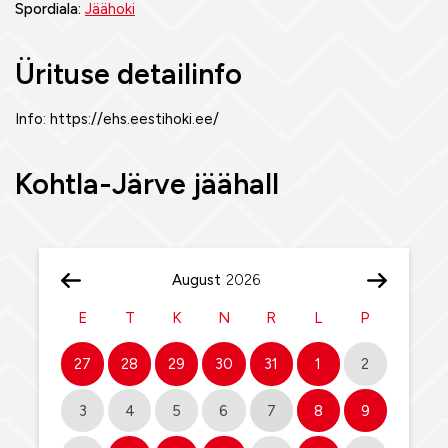
Spordiala:
Jäähoki
Ürituse detailinfo
Info: https://ehs.eestihoki.ee/
Kohtla-Järve jäähall
August
E
T
K
N
R
L
P
27
28
29
30
31
1
2
3
4
5
6
7
8
9