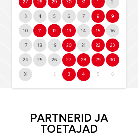
27
28
29
30
31
1
2
3
4
5
6
7
8
9
10
11
12
13
14
15
16
17
18
19
20
21
22
23
24
25
26
27
28
29
30
31
1
2
3
4
5
6
PARTNERID JA
TOETAJAD