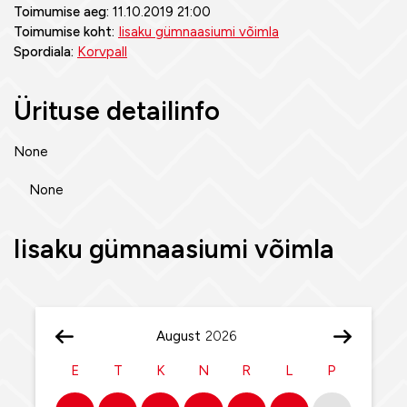
Toimumise aeg:
11.10.2019 21:00
Toimumise koht:
Iisaku gümnaasiumi võimla
Spordiala:
Korvpall
Ürituse detailinfo
None
None
Iisaku gümnaasiumi võimla
August
E
T
K
N
R
L
P