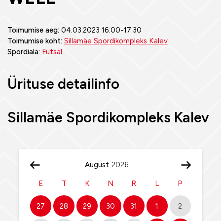
Toimumise aeg:
04.03.2023 16:00-17:30
Toimumise koht:
Sillamäe Spordikompleks Kalev
Spordiala:
Futsal
Ürituse detailinfo
Sillamäe Spordikompleks Kalev
August
E
T
K
N
R
L
P
27
28
29
30
31
1
2